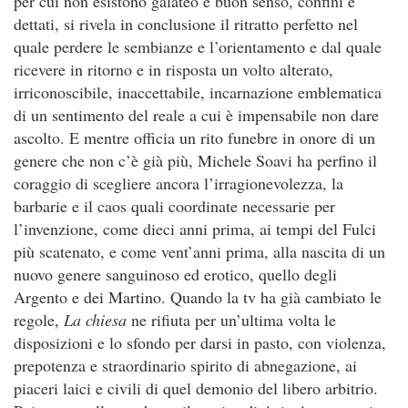
per cui non esistono galateo e buon senso, confini e
dettati, si rivela in conclusione il ritratto perfetto nel
quale perdere le sembianze e l’orientamento e dal quale
ricevere in ritorno e in risposta un volto alterato,
irriconoscibile, inaccettabile, incarnazione emblematica
di un sentimento del reale a cui è impensabile non dare
ascolto. E mentre officia un rito funebre in onore di un
genere che non c’è già più, Michele Soavi ha perfino il
coraggio di scegliere ancora l’irragionevolezza, la
barbarie e il caos quali coordinate necessarie per
l’invenzione, come dieci anni prima, ai tempi del Fulci
più scatenato, e come vent’anni prima, alla nascita di un
nuovo genere sanguinoso ed erotico, quello degli
Argento e dei Martino. Quando la tv ha già cambiato le
regole,
La chiesa
ne rifiuta per un’ultima volta le
disposizioni e lo sfondo per darsi in pasto, con violenza,
prepotenza e straordinario spirito di abnegazione, ai
piaceri laici e civili di quel demonio del libero arbitrio.