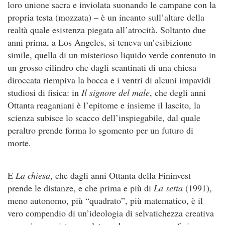
loro unione sacra e inviolata suonando le campane con la
propria testa (mozzata) – è un incanto sull’altare della
realtà quale esistenza piegata all’atrocità. Soltanto due
anni prima, a Los Angeles, si teneva un’esibizione
simile, quella di un misterioso liquido verde contenuto in
un grosso cilindro che dagli scantinati di una chiesa
diroccata riempiva la bocca e i ventri di alcuni impavidi
studiosi di fisica: in
Il signore del male
, che degli anni
Ottanta reaganiani è l’epitome e insieme il lascito, la
scienza subisce lo scacco dell’inspiegabile, dal quale
peraltro prende forma lo sgomento per un futuro di
morte.
E
La chiesa
, che dagli anni Ottanta della Fininvest
prende le distanze, e che prima e più di
La setta
(1991),
meno autonomo, più “quadrato”, più matematico, è il
vero compendio di un’ideologia di selvatichezza creativa