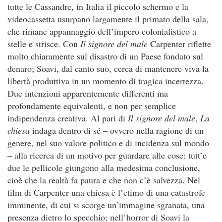
tutte le Cassandre, in Italia il piccolo schermo e la
videocassetta usurpano largamente il primato della sala,
che rimane appannaggio dell’impero colonialistico a
stelle e strisce. Con
Il signore del male
Carpenter riflette
molto chiaramente sul disastro di un Paese fondato sul
denaro; Soavi, dal canto suo, cerca di mantenere viva la
libertà produttiva in un momento di tragica incertezza.
Due intenzioni apparentemente differenti ma
profondamente equivalenti, e non per semplice
indipendenza creativa. Al pari di
Il signore del male
,
La
chiesa
indaga dentro di sé – ovvero nella ragione di un
genere, nel suo valore politico e di incidenza sul mondo
– alla ricerca di un motivo per guardare alle cose: tutt’e
due le pellicole giungono alla medesima conclusione,
cioè che la realtà fa paura e che non c’è salvezza. Nel
film di Carpenter una chiesa è l’etimo di una catastrofe
imminente, di cui si scorge un’immagine sgranata, una
presenza dietro lo specchio; nell’horror di Soavi la