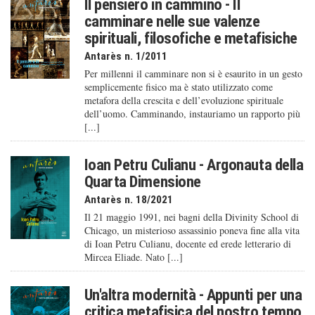
Il pensiero in cammino - Il
camminare nelle sue valenze
spirituali, filosofiche e metafisiche
Antarès n. 1/2011
Per millenni il camminare non si è esaurito in un gesto
semplicemente fisico ma è stato utilizzato come
metafora della crescita e dell’evoluzione spirituale
dell’uomo. Camminando, instauriamo un rapporto più
[...]
Ioan Petru Culianu - Argonauta della
Quarta Dimensione
Antarès n. 18/2021
Il 21 maggio 1991, nei bagni della Divinity School di
Chicago, un misterioso assassinio poneva fine alla vita
di Ioan Petru Culianu, docente ed erede letterario di
Mircea Eliade. Nato [...]
Un'altra modernità - Appunti per una
critica metafisica del nostro tempo