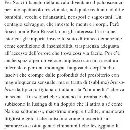
Per Soavi i banchi della navata diventano il palcoscenico
per uno spettacolo irrazionale, nel quale recitano adulti e
bambini, vecchi e fidanzatini, neosposi e sagrestani. Un
contagio selvaggio, che investe le menti e i corpi. Però
Soavi non è Ken Russell, non gli interessa l’irrisione
isterica: gli importa invece lo stato di trance demenziale
come condizione di insensibilità, trasparenza adeguata
all’accesso dell’orrore che trova così via facile. Poi c’è
anche spazio per un veloce amplesso con una creatura
infernale e per una montagna fangosa di corpi nudi e
lascivi che erompe dalle profondità del presbiterio con
magniloquenza sensuale, ma si tratta di (sublime)
bric-à-
brac
da tipico artigianato italiano: la “commedia” che va
in scena – fra scolari che suonano la tromba e che
subiscono la lusinga di un doppio che li attira a sé come
Narcisi sottomessi, maestrine miopi e trafitte, innamorati
litigiosi e gelosi che finiscono come moscerini sul
parabrezza e ottuagenari rimbambiti che festeggiano la