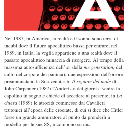
Nel 1987, in America, la realtà e il sonno sono terra di
incubi dove il futuro apocalittico bussa per entrare; nel
1989, in Italia, la veglia appartiene a una realtà dove il
passato apocalittico minaccia di risorgere. Al tempo della
massima autosufficienza dell’io, della
me generation
, del
culto del corpo e dei paninari, due espressioni dell’orrore
preannunciano la Sua venuta: in
Il signore del male
di
John Carpenter (1987) l’Anticristo dei giorni a venire fa
capolino in sogno e chiede di accedere al presente; in
La
chiesa
(1989) le atrocità commesse dai Cavalieri
teutonici all’epoca delle crociate, di cui si dice che Hitler
fosse un grande ammiratore al punto da prenderli a
modello per le sue SS, incombono su una