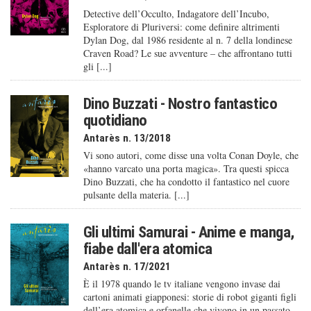
Detective dell’Occulto, Indagatore dell’Incubo,
Esploratore di Pluriversi: come definire altrimenti
Dylan Dog, dal 1986 residente al n. 7 della londinese
Craven Road? Le sue avventure – che affrontano tutti
gli [...]
Dino Buzzati - Nostro fantastico
quotidiano
Antarès n. 13/2018
Vi sono autori, come disse una volta Conan Doyle, che
«hanno varcato una porta magica». Tra questi spicca
Dino Buzzati, che ha condotto il fantastico nel cuore
pulsante della materia. [...]
Gli ultimi Samurai - Anime e manga,
fiabe dall'era atomica
Antarès n. 17/2021
È il 1978 quando le tv italiane vengono invase dai
cartoni animati giapponesi: storie di robot giganti figli
dell’era atomica e orfanelle che vivono in un passato