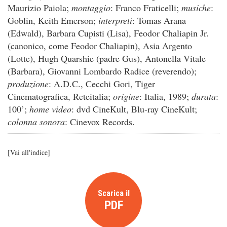
Maurizio Paiola;
montaggio
: Franco Fraticelli;
musiche
:
Goblin, Keith Emerson;
interpreti
: Tomas Arana
(Edwald), Barbara Cupisti (Lisa), Feodor Chaliapin Jr.
(canonico, come Feodor Chaliapin), Asia Argento
(Lotte), Hugh Quarshie (padre Gus), Antonella Vitale
(Barbara), Giovanni Lombardo Radice (reverendo);
produzione
: A.D.C., Cecchi Gori, Tiger
Cinematografica, Reteitalia;
origine
: Italia, 1989;
durata
:
100’;
home video
: dvd CineKult, Blu-ray CineKult;
colonna sonora
: Cinevox Records.
[
Vai all'indice
]
Scarica il
PDF