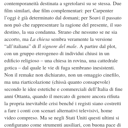
contemporaneità destinata a sgretolarsi su se stessa. Due
film similari, due film complementari: per Carpenter
l’oggi è già determinato dal domani; per Soavi il passato
non può che rappresentare la ragione del presente, il suo
destino, la sua condanna. Strano che nessuno se ne sia
accorto, ma
La chiesa
sembra veramente la versione
“all’italiana” di
Il signore del male
. A partire dal plot,
con un gruppo eterogeneo di individui chiusi in un
edificio religioso – una chiesa in rovina, una cattedrale
gotica – dal quale le vie di fuga sembrano inesistenti.
Non il remake non dichiarato, non un omaggio cinefilo,
ma una riarticolazione (chissà quanto consapevole)
secondo le idee estetiche e commerciali dell’Italia di fine
anni Ottanta, quando il mercato di genere ancora rifiuta
la propria inevitabile crisi benché i registi siano costretti
a fare i conti con scenari alternativi televisivi, home
video compreso. Ma se negli Stati Uniti questi ultimi si
configurano come strumenti ausiliari, con buona pace di