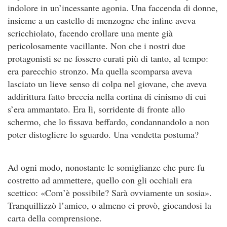
indolore in un’inces­sante agonia. Una faccenda di donne,
insieme a un castello di men­zogne che infine aveva
scricchiolato, facendo crollare una mente già
pericolosamente vacillante. Non che i nostri due
protagonisti se ne fossero curati più di tanto, al tempo:
era parecchio stronzo. Ma quella scomparsa aveva
lasciato un lieve senso di colpa nel gio­vane, che aveva
addirittura fatto breccia nella cortina di cinismo di cui
s’era ammantato. Era lì, sorridente di fronte allo
schermo, che lo fissava beffardo, condannandolo a non
poter distogliere lo sguardo. Una vendetta postuma?
Ad ogni modo, nonostante le somiglianze che pure fu
costretto ad ammettere, quello con gli occhiali era
scettico: «Com’è possi­bile? Sarà ovviamente un sosia».
Tranquillizzò l’amico, o almeno ci provò, giocandosi la
carta della comprensione.