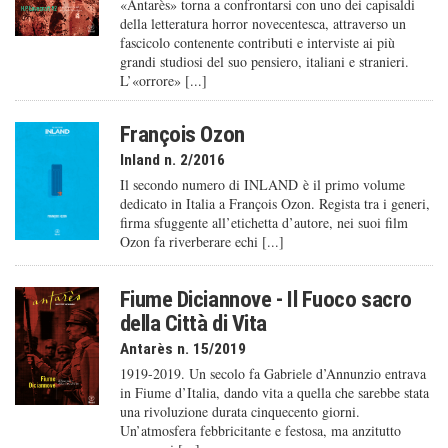
«Antarès» torna a confrontarsi con uno dei capisaldi
della letteratura horror novecentesca, attraverso un
fascicolo contenente contributi e interviste ai più
grandi studiosi del suo pensiero, italiani e stranieri.
L’«orrore» [...]
François Ozon
Inland n. 2/2016
Il secondo numero di INLAND è il primo volume
dedicato in Italia a François Ozon. Regista tra i generi,
firma sfuggente all’etichetta d’autore, nei suoi film
Ozon fa riverberare echi [...]
Fiume Diciannove - Il Fuoco sacro
della Città di Vita
Antarès n. 15/2019
1919-2019. Un secolo fa Gabriele d’Annunzio entrava
in Fiume d’Italia, dando vita a quella che sarebbe stata
una rivoluzione durata cinquecento giorni.
Un’atmosfera febbricitante e festosa, ma anzitutto