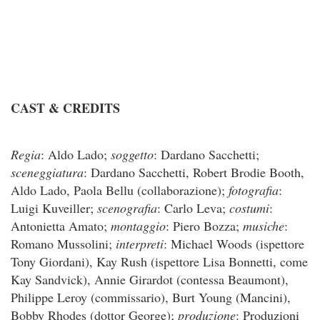
CAST & CREDITS
Regia
: Aldo Lado;
soggetto
: Dardano Sacchetti;
sceneggiatura
: Dardano Sacchetti, Robert Brodie Booth,
Aldo Lado, Paola Bellu (collaborazione);
fotografia
:
Luigi Kuveiller;
scenografia
: Carlo Leva;
costumi
:
Antonietta Amato;
montaggio
: Piero Bozza;
musiche
:
Romano Mussolini;
interpreti
: Michael Woods (ispettore
Tony Giordani), Kay Rush (ispettore Lisa Bonnetti, come
Kay Sandvick), Annie Girardot (contessa Beaumont),
Philippe Leroy (commissario), Burt Young (Mancini),
Bobby Rhodes (dottor George);
produzione
: Produzioni