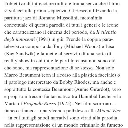
l’obiettivo di intrecciare ordito e trama senza che il film
si sfilacci alla prima sequenza. Ci riesce utilizzando la
partitura jazz di Romano Mussolini, metonìmia
concettuale di questa parodia di tutti i generi e le icone
che caratterizzano il cinema del periodo, da
Il silenzio
degli innocenti
(1991) in giù. Prende la coppia para-
televisiva composta da Tony (Michael Woods) e Lisa
(Kay Sandwik) e la mette al servizio di una sorta di
reality show in cui tutte le parti in causa non sono ciò
che sono, ma rappresentazione di se stesse. Non solo
Marco Beaumont (con il ricorso alla plastica facciale) o
il patologo interpretato da Bobby Rhodes, ma anche e
soprattutto la contessa Beaumont (Annie Girardot), vero
e proprio intreccio fantasmatico tra Hannibal Lecter e la
Marta di
Profondo Rosso
(1975). Nel film scorrono –
fianco a fianco – una vicenda poliziesca alla
Miami Vice
– in cui tutti gli snodi narrativi sono virati alla parodia
nella rappresentazione di un mondo criminale da fumetto