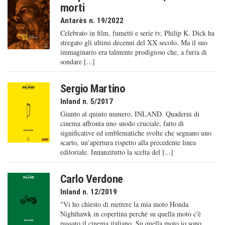
morti
Antarès n. 19/2022
Celebrato in film, fumetti e serie tv, Philip K. Dick ha
stregato gli ultimi decenni del XX secolo. Ma il suo
immaginario era talmente prodigioso che, a furia di
sondare [...]
Sergio Martino
Inland n. 5/2017
Giunto al quinto numero, INLAND. Quaderni di
cinema affronta uno snodo cruciale, fatto di
significative ed emblematiche svolte che segnano uno
scarto, un’apertura rispetto alla precedente linea
editoriale. Innanzitutto la scelta del [...]
Carlo Verdone
Inland n. 12/2019
"Vi ho chiesto di mettere la mia moto Honda
Nighthawk in copertina perché su quella moto c'è
passato il cinema italiano. Su quella moto io sono