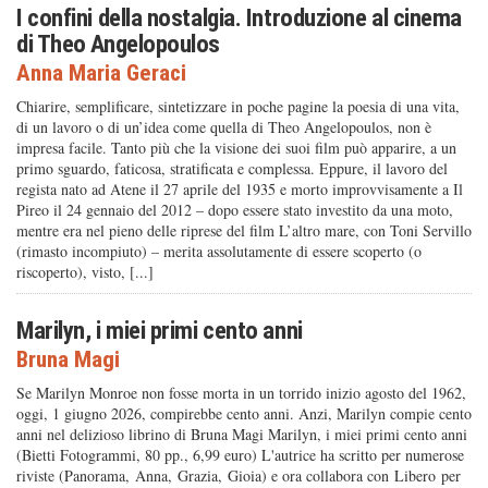
I confini della nostalgia. Introduzione al cinema
di Theo Angelopoulos
Anna Maria Geraci
Chiarire, semplificare, sintetizzare in poche pagine la poesia di una vita,
di un lavoro o di un’idea come quella di Theo Angelopoulos, non è
impresa facile. Tanto più che la visione dei suoi film può apparire, a un
primo sguardo, faticosa, stratificata e complessa. Eppure, il lavoro del
regista nato ad Atene il 27 aprile del 1935 e morto improvvisamente a Il
Pireo il 24 gennaio del 2012 – dopo essere stato investito da una moto,
mentre era nel pieno delle riprese del film L’altro mare, con Toni Servillo
(rimasto incompiuto) – merita assolutamente di essere scoperto (o
riscoperto), visto, [...]
Marilyn, i miei primi cento anni
Bruna Magi
Se Marilyn Monroe non fosse morta in un torrido inizio agosto del 1962,
oggi, 1 giugno 2026, compirebbe cento anni. Anzi, Marilyn compie cento
anni nel delizioso librino di Bruna Magi Marilyn, i miei primi cento anni
(Bietti Fotogrammi, 80 pp., 6,99 euro) L'autrice ha scritto per numerose
riviste (Panorama, Anna, Grazia, Gioia) e ora collabora con Libero per