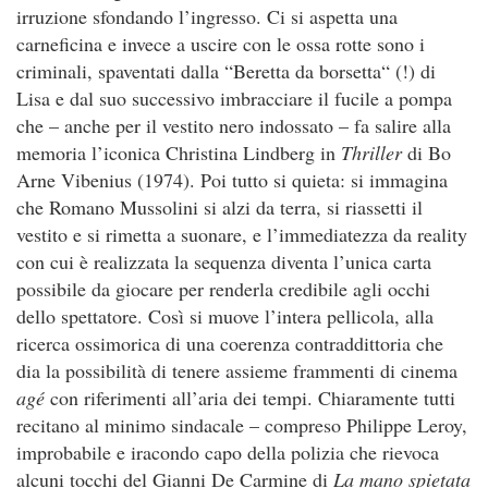
irruzione sfondando l’ingresso. Ci si aspetta una
carneficina e invece a uscire con le ossa rotte sono i
criminali, spaventati dalla “Beretta da borsetta“ (!) di
Lisa e dal suo successivo imbracciare il fucile a pompa
che – anche per il vestito nero indossato – fa salire alla
memoria l’iconica Christina Lindberg in
Thriller
di Bo
Arne Vibenius (1974). Poi tutto si quieta: si immagina
che Romano Mussolini si alzi da terra, si riassetti il
vestito e si rimetta a suonare, e l’immediatezza da reality
con cui è realizzata la sequenza diventa l’unica carta
possibile da giocare per renderla credibile agli occhi
dello spettatore. Così si muove l’intera pellicola, alla
ricerca ossimorica di una coerenza contraddittoria che
dia la possibilità di tenere assieme frammenti di cinema
agé
con riferimenti all’aria dei tempi. Chiaramente tutti
recitano al minimo sindacale – compreso Philippe Leroy,
improbabile e iracondo capo della polizia che rievoca
alcuni tocchi del Gianni De Carmine di
La mano spietata