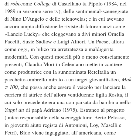
di
robe
come
College
di Castellano & Pipolo (1984, nel
1989 in versione serie tv), delle sentimental-sceneggiate
di Nino D’Angelo e delle telenovelas; e in cui avevano
ancora ampia diffusione le riviste di fotoromanzi come
«Lancio Lucky» che eleggevano a divi minori Ornella
Pacelli, Susie Sadlow e Luigi Alfieri. Un Paese, allora
come oggi, in bilico tra arretratezza e maldigerita
modernità. Con questi modelli più o meno consciamente
presenti, Claudia Mori in Celentano mette in cantiere
come produttrice con la sunnominata ReteItalia un
pacchetto-ombrello mirato a un target giovanilistico,
Mak
π 100
, che possa anche essere il veicolo per lanciare la
carriera di attrice dell’allora ventiduenne figlia Rosita, il
cui solo precedente era una comparsata da bambina nello
Yuppi du
di papà Adriano (1975). Estraneo al progetto
(unico responsabile della sceneggiatura: Berto Pelosso,
in gioventù aiuto regista di Antonioni, Loy, Maselli e
Petri), Bido viene ingaggiato, all’americana, come