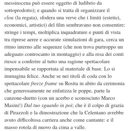
messinscena può essere oggetto di ludibrio da
sottoprodotto); e quando si tratta di organizzare il
clou
(la regata), sfodera una verve che i limiti (estetici,
economici, artistici) del film sembravano non consentire:
stringe i tempi, moltiplica inquadrature e punti di vista
tra riprese aeree e accurate simulazioni di gara, cerca un
ritmo interno alle sequenze (che non trova purtroppo un
adeguato controcanto in montaggio) e alla resa dei conti
riesce a conferire al tutto una ragione spettacolare
impensabile se rapportata al materiale di base. Lo si
immagina felice. Anche se nei titoli di coda con lo
spettacolare
freeze frame
su Rosita in abito da cerimonia
che generosamente ne enfatizza le poppe, parte la
canzone-duetto (con un acerbo e sconosciuto Marco
Masini!)
Dal tuo sguardo in poi
; che è il colpo di grazia
di Pirazzoli e la dimostrazione che la Celentano avrebbe
avuto difficoltosa carriera anche come cantante: e il
masso rotola di nuovo da cima a valle.