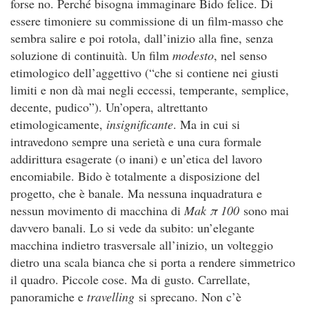
forse no. Perché bisogna immaginare Bido felice. Di
essere timoniere su commissione di un film-masso che
sembra salire e poi rotola, dall’inizio alla fine, senza
soluzione di continuità. Un film
modesto
, nel senso
etimologico dell’aggettivo (“che si contiene nei giusti
limiti e non dà mai negli eccessi, temperante, semplice,
decente, pudico”). Un’opera, altrettanto
etimologicamente,
insignificante
. Ma in cui si
intravedono sempre una serietà e una cura formale
addirittura esagerate (o inani) e un’etica del lavoro
encomiabile. Bido è totalmente a disposizione del
progetto, che è banale. Ma nessuna inquadratura e
nessun movimento di macchina di
Mak π 100
sono mai
davvero banali. Lo si vede da subito: un’elegante
macchina indietro trasversale all’inizio, un volteggio
dietro una scala bianca che si porta a rendere simmetrico
il quadro. Piccole cose. Ma di gusto. Carrellate,
panoramiche e
travelling
si sprecano. Non c’è