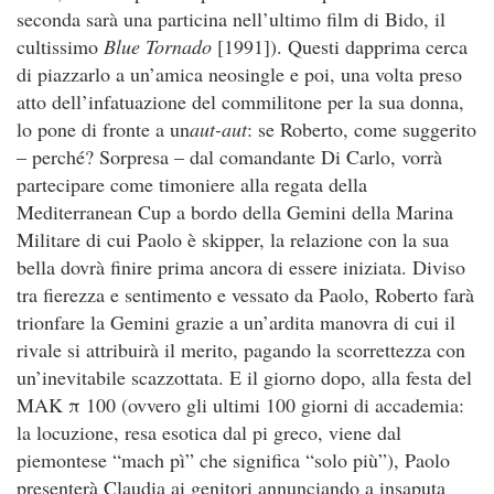
seconda sarà una particina nell’ultimo film di Bido, il
cultissimo
Blue Tornado
[1991]). Questi dapprima cerca
di piazzarlo a un’amica neosingle e poi, una volta preso
atto dell’infatuazione del commilitone per la sua donna,
lo pone di fronte a un
aut-aut
: se Roberto, come suggerito
– perché? Sorpresa – dal comandante Di Carlo, vorrà
partecipare come timoniere alla regata della
Mediterranean Cup a bordo della Gemini della Marina
Militare di cui Paolo è skipper, la relazione con la sua
bella dovrà finire prima ancora di essere iniziata. Diviso
tra fierezza e sentimento e vessato da Paolo, Roberto farà
trionfare la Gemini grazie a un’ardita manovra di cui il
rivale si attribuirà il merito, pagando la scorrettezza con
un’inevitabile scazzottata. E il giorno dopo, alla festa del
MAK π 100 (ovvero gli ultimi 100 giorni di accademia:
la locuzione, resa esotica dal pi greco, viene dal
piemontese “mach pì” che significa “solo più”), Paolo
presenterà Claudia ai genitori annunciando a insaputa