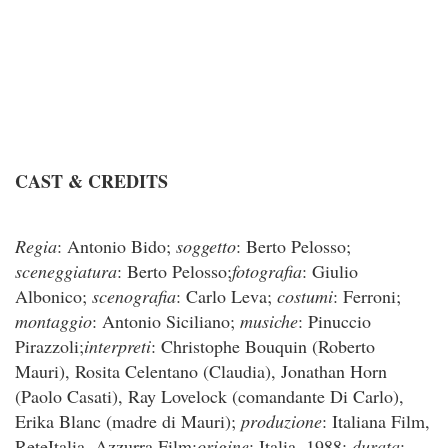
CAST & CREDITS
Regia
: Antonio Bido;
soggetto
: Berto Pelosso;
sceneggiatura
: Berto Pelosso;
fotografia
: Giulio
Albonico;
scenografia
: Carlo Leva;
costumi
: Ferroni;
montaggio
: Antonio Siciliano;
musiche
: Pinuccio
Pirazzoli;
interpreti
: Christophe Bouquin (Roberto
Mauri), Rosita Celentano (Claudia), Jonathan Horn
(Paolo Casati), Ray Lovelock (comandante Di Carlo),
Erika Blanc (madre di Mauri);
produzione
: Italiana Film,
ReteItalia, Azzurra Film;
origine
: Italia, 1988;
durata
: