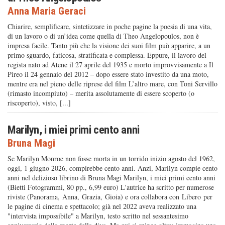
Anna Maria Geraci
Chiarire, semplificare, sintetizzare in poche pagine la poesia di una vita,
di un lavoro o di un’idea come quella di Theo Angelopoulos, non è
impresa facile. Tanto più che la visione dei suoi film può apparire, a un
primo sguardo, faticosa, stratificata e complessa. Eppure, il lavoro del
regista nato ad Atene il 27 aprile del 1935 e morto improvvisamente a Il
Pireo il 24 gennaio del 2012 – dopo essere stato investito da una moto,
mentre era nel pieno delle riprese del film L’altro mare, con Toni Servillo
(rimasto incompiuto) – merita assolutamente di essere scoperto (o
riscoperto), visto, [...]
Marilyn, i miei primi cento anni
Bruna Magi
Se Marilyn Monroe non fosse morta in un torrido inizio agosto del 1962,
oggi, 1 giugno 2026, compirebbe cento anni. Anzi, Marilyn compie cento
anni nel delizioso librino di Bruna Magi Marilyn, i miei primi cento anni
(Bietti Fotogrammi, 80 pp., 6,99 euro) L'autrice ha scritto per numerose
riviste (Panorama, Anna, Grazia, Gioia) e ora collabora con Libero per
le pagine di cinema e spettacolo; già nel 2022 aveva realizzato una
"intervista impossibile" a Marilyn, testo scritto nel sessantesimo