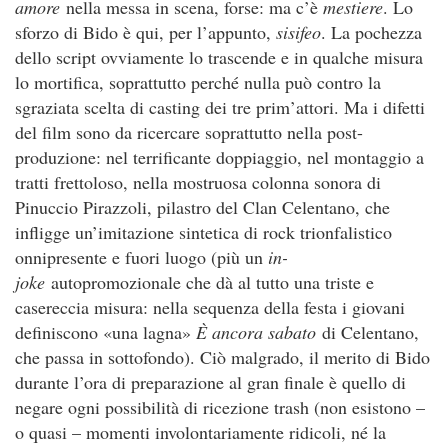
amore
nella messa in scena, forse: ma c’è
mestiere
. Lo
sforzo di Bido è qui, per l’appunto,
sisifeo
. La pochezza
dello script ovviamente lo trascende e in qualche misura
lo mortifica, soprattutto perché nulla può contro la
sgraziata scelta di casting dei tre prim’attori. Ma i difetti
del film sono da ricercare soprattutto nella post-
produzione: nel terrificante doppiaggio, nel montaggio a
tratti frettoloso, nella mostruosa colonna sonora di
Pinuccio Pirazzoli, pilastro del Clan Celentano, che
infligge un’imitazione sintetica di rock trionfalistico
onnipresente e fuori luogo (più un
in-
joke
autopromozionale che dà al tutto una triste e
casereccia misura: nella sequenza della festa i giovani
definiscono «una lagna»
È ancora sabato
di Celentano,
che passa in sottofondo). Ciò malgrado, il merito di Bido
durante l’ora di preparazione al gran finale è quello di
negare ogni possibilità di ricezione trash (non esistono –
o quasi – momenti involontariamente ridicoli, né la