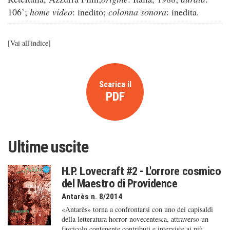
106’;
home video
: inedito;
colonna sonora
: inedita.
[
Vai all'indice
]
Scarica il
PDF
Ultime uscite
H.P. Lovecraft #2 - L'orrore cosmico
del Maestro di Providence
Antarès n. 8/2014
«Antarès» torna a confrontarsi con uno dei capisaldi
della letteratura horror novecentesca, attraverso un
fascicolo contenente contributi e interviste ai più