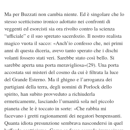
Ma per Buzzati non cambia niente. Ed è singolare che lo
stesso scetticismo ironico adottato nei confronti di
veggenti ed esorcisti sia ora rivolto contro la scienza
“ufficiale” e il suo spretato sacerdozio. Il nostro realista
magico vuota il sacco: «Anch’io confesso che, nei primi
anni di questa diceria, avevo tanto sperato che i dischi
volanti fossero stati veri. Sarebbe stato così bello. Si
sarebbe aperta una porta meravigliosa»(29). Una porta
accostata sui misteri del cosmo da cui è filtrata la luce
del Grande Esterno. Ma il ghigno e l’arroganza dei
partigiani della terra, degli uomini di Porlock dello
spirito, han subito provveduto a richiuderla
ermeticamente, lasciando l’umanità sola nel piccolo
pianeta che le è toccato in sorte: «Che rabbia mi
facevano i gretti ragionamenti dei negatori benpensanti.
Quanta idiota presunzione sembrava nascondersi in quel
beffardo scetticismo. Come se fosse assurdo immaginare