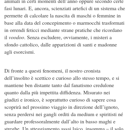
animali in certi momenti dell’anno oppure secondo certe
fasi lunari. E, ancora, scienziati artefici di un sistema che
permette di calcolare la nascita di maschi o femmine in
base alla data del concepimento o marmocchi trasformati
in orrendi feticci mediante strane pratiche che ricordano
il
voodoo
. Senza escludere, ovviamente, i misteri a
sfondo cattolico, dalle apparizioni di santi e madonne
agli esorcismi.
Di fronte a questi fenomeni, il nostro cronista
dell’insolito è scettico e curioso allo stesso tempo, e si
mantiene ben distante tanto dal fanatismo credulone
quanto dalla più impettita diffidenza. Misurato nei
giudizi e ironico, è soprattutto curioso di sapere cosa
scoprirà nel prossimo viaggio in direzione dell’ignoto,
senza perdersi nei gangli orditi da medium e spiritisti né
guardare professoralmente dall’alto in basso maghi e
streghe. Un atteggiamento assai laico, insomma – il solo,