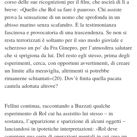
corso delle sue ricognizioni per il film, che uscirà di lì a
breve: «Quello che Rol sa fare è pauroso. Chi assiste
prova la sensazione di un uomo che sprofonda in un
abisso marino senza scafandro. È la testimonianza
fascinosa e provocatoria di una trascendenza. Se non si
resta terrorizzati è soltanto per il suo modo gioviale e
scherzoso un po’ da Fra Ginepro, per l’atmosfera salutare
che si sprigiona da lui. Del resto egli stesso, prima degli
esperimenti, cerca, con opportuni avvertimenti, di creare
un limite alla meraviglia, altrimenti si potrebbe
rimanerne schiantati»(20). Dov’è finita quella pacata
cautela adottata altrove?
Fellini continua, raccontando a Buzzati qualche
esperimento di Rol cui ha assistito lui stesso – in
sostanza, l’apparizione e sparizione di alcuni oggetti –
lanciandosi in ipotetiche interpretazioni: «Rol deve
compiere una serie di operazioni mentali in cui crea un