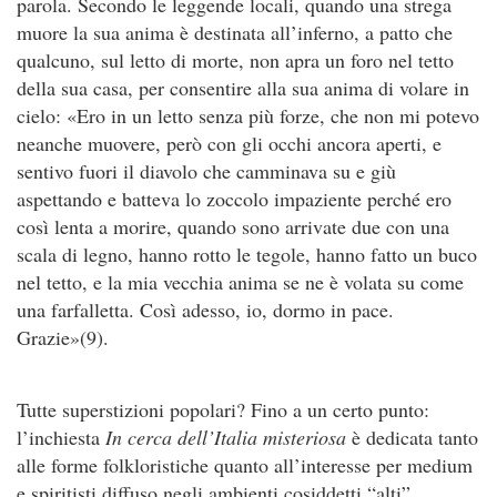
parola. Secondo le leggende locali, quando una strega
muore la sua anima è destinata all’inferno, a patto che
qualcuno, sul letto di morte, non apra un foro nel tetto
della sua casa, per consentire alla sua anima di volare in
cielo: «Ero in un letto senza più forze, che non mi potevo
neanche muovere, però con gli occhi ancora aperti, e
sentivo fuori il diavolo che camminava su e giù
aspettando e batteva lo zoccolo impaziente perché ero
così lenta a morire, quando sono arrivate due con una
scala di legno, hanno rotto le tegole, hanno fatto un buco
nel tetto, e la mia vecchia anima se ne è volata su come
una farfalletta. Così adesso, io, dormo in pace.
Grazie»(9).
Tutte superstizioni popolari? Fino a un certo punto:
l’inchiesta
In cerca dell’Italia misteriosa
è dedicata tanto
alle forme folkloristiche quanto all’interesse per medium
e spiritisti diffuso negli ambienti cosiddetti “alti”.