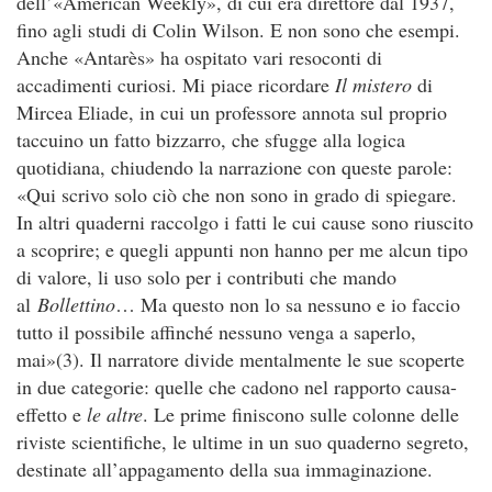
dell’«American Weekly», di cui era direttore dal 1937,
fino agli studi di Colin Wilson. E non sono che esempi.
Anche «Antarès» ha ospitato vari resoconti di
accadimenti curiosi. Mi piace ricordare
Il mistero
di
Mircea Eliade, in cui un professore annota sul proprio
taccuino un fatto bizzarro, che sfugge alla logica
quotidiana, chiudendo la narrazione con queste parole:
«Qui scrivo solo ciò che non sono in grado di spiegare.
In altri quaderni raccolgo i fatti le cui cause sono riuscito
a scoprire; e quegli appunti non hanno per me alcun tipo
di valore, li uso solo per i contributi che mando
al
Bollettino
… Ma questo non lo sa nessuno e io faccio
tutto il possibile affinché nessuno venga a saperlo,
mai»(3). Il narratore divide mentalmente le sue scoperte
in due categorie: quelle che cadono nel rapporto causa-
effetto e
le altre
. Le prime finiscono sulle colonne delle
riviste scientifiche, le ultime in un suo quaderno segreto,
destinate all’appagamento della sua immaginazione.