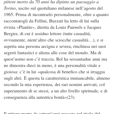
pittore morto da 70 anni ha dipinto un paesaggio a
Torino
, uscito sul quotidiano milanese nell’agosto del
1965. Prima di incontrarlo personalmente, oltre a quanto
raccontatogli da Fellini, Buzzati ha letto di lui sulla
rivista «Planète», diretta da Louis Pauwels e Jacques
Bergier, di cui è assiduo lettore (tutte casualità,
ovviamente, nient’altro che sciocche casualità…), e si
aspetta una persona arcigna e severa, rinchiusa nei suoi
segreti fantastici e aliena alle cose del mondo. Ma di
quest’uomo non c’è traccia. Rol ha sessantadue anni ma
ne dimostra dieci in meno, è una personalità vitale e
gioiosa: c’è in lui «qualcosa di benefico che si irraggia
sugli altri. È questa la caratteristica immancabile, almeno
secondo la mia esperienza, dei rari uomini arrivati, col
superamento di se stessi, a un alto livello spirituale, e di
conseguenza alla autentica bontà»(23).
Il pittore morto da settant’anni evocato nel titolo del