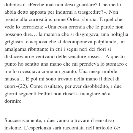
dubbioso: «Perché mai non devo guardare? Che me lo
abbia detto apposta per indurmi a trasgredire?». Non
resiste alla curiosità e, come Orfeo, sbircia. E quel che
vede lo terrorizza: «Una cosa orrenda che le parole non
possono dire… la materia che si disgregava, una poltiglia
grigiastra e acquosa che si decomponeva palpitando, un
amalgama ributtante in cui i segni neri dei fiori si
disfacevano e venivano delle venature rosse… A questo
punto ho sentito una mano che mi prendeva lo stomaco e
me lo rovesciava come un guanto. Una inesprimibile
nausea… E poi mi sono trovato nella mano il dieci di
cuori»(22). Come risultato, per aver disobbedito, i due
giorni seguenti Fellini non riuscì a mangiare né a
dormire.
Successivamente, i due vanno a trovare il sensitivo
insieme. L’esperienza sarà raccontata nell’articolo
Un