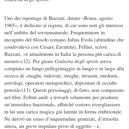
Uno dei reportage di Buzzati, datato «Roma, agosto
1965», è dedicato al regista, di cui sono noti gli interessi
nell’ambito del sovrannaturale. Frequentatore in
incognito del filosofo romano Julius Evola (abitudine che
condivideva con Cesare Zavattini), Fellini, scrive
Buzzati, «è attualmente in Italia la persona più carica di
misteri»(12). Per girare
Giulietta degli spiriti
aveva
compiuto un lungo pellegrinaggio in lungo e in largo alla
ricerca di «maghi, indovini, streghe, invasati, medium,
astrologi, operatori metapsichici, depositari di occulte
potestà»(13). Questi personaggi, di fatto, non compaiono
nel film: Fellini andò a trovarli solamente per produrre
un’atmosfera funzionale, affinché costoro risvegliassero
in lui una carica magica già latente in forma embrionale.
Ne derivò un senso d’inquietudine generale, d’irrisolta
attesa, un greve trepidare privo di oggetto – e,