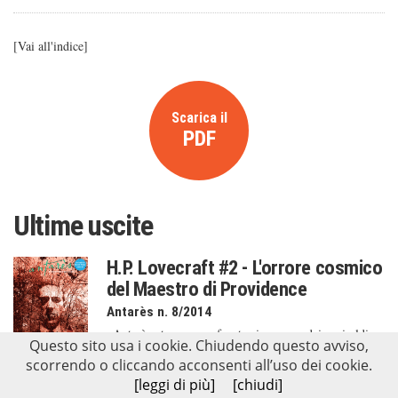
[
Vai all'indice
]
Scarica il
PDF
Ultime uscite
H.P. Lovecraft #2 - L'orrore cosmico
del Maestro di Providence
Antarès n. 8/2014
«Antarès» torna a confrontarsi con uno dei capisaldi
Questo sito usa i cookie. Chiudendo questo avviso,
della letteratura horror novecentesca, attraverso un
scorrendo o cliccando acconsenti all’uso dei cookie.
fascicolo contenente contributi e interviste ai più
[leggi di più]
[chiudi]
grandi studiosi del suo pensiero, italiani e stranieri.