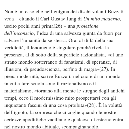
Non è un caso che nell’enigma dei dischi volanti Buzzati
veda – citando il Carl Gustav Jung di
Un mito moderno
,
uscito pochi anni prima(26) – una
proiezione
dell’inconscio
, l’idea di una salvezza giunta da fuori per
salvare l’umanità da se stessa. Ora, al di là della sua
veridicità, il fenomeno è singolare perché rivela la
presenza, al di sotto della superficie razionalista, «di uno
strano mondo sotterraneo di fanatismi, di speranze, di
illusioni, di pseudoscienza, perfino di magia»(27). In
piena modernità, scrive Buzzati, nel cuore di un mondo
in cui a fare scuola sono il razionalismo e il
materialismo, «tornano alla mente le streghe degli antichi
tempi, ecco il modernissimo mito prospettarsi con gli
inquietanti fascini di una cosa proibita»(28). È la voluttà
dell’ignoto, la sorpresa che ci coglie quando le nostre
certezze apodittiche vacillano e qualcosa di esterno entra
nel nostro mondo abituale, scompaginandolo.