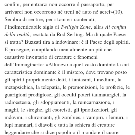
confini, per entrarci non occorre il passaporto, per
arrivarci non occorrono né treni né auto né aerei»(10).
Sembra di sentire, per i toni e i contenuti,
l’indimenticabile sigla di
Twilight Zone
, alias
Ai confini
della realtà
, recitata da Rod Serling. Ma di quale Paese
si tratta? Buzzati tira a indovinare: è il Paese degli spiriti.
E prosegue, compilando mentalmente un più che
esaustivo inventario di creature e fenomeni
dell’Immaginario: «Alludevo a quel vasto dominio la cui
caratteristica dominante è il mistero, dove trovano posto
gli spiriti propriamente detti, i fantasmi, i medium, la
metapsichica, la telepatia, le premonizioni, le profezie, le
guarigioni prodigiose, gli occulti poteri taumaturgici, la
radioestesia, gli sdoppiamenti, la reincarnazione, i
maghi, le streghe, gli esorcisti, gli ipnotizzatori, gli
indovini, i chiromanti, gli zombies, i vampiri, i lemuri, i
lupi mannari, i diavoli e tutta la schiera di creature
leggendarie che si dice popolino il mondo e il cuore