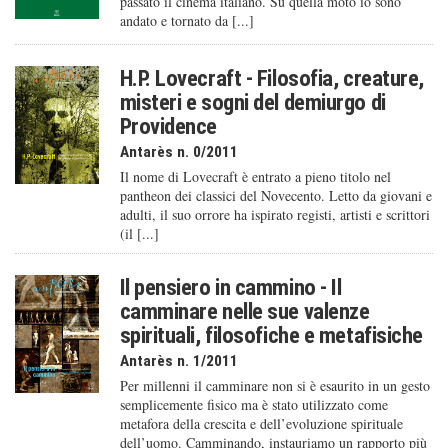
passato il cinema italiano. Su quella moto io sono
andato e tornato da [...]
H.P. Lovecraft - Filosofia, creature,
misteri e sogni del demiurgo di
Providence
Antarès n. 0/2011
Il nome di Lovecraft è entrato a pieno titolo nel
pantheon dei classici del Novecento. Letto da giovani e
adulti, il suo orrore ha ispirato registi, artisti e scrittori
(il [...]
Il pensiero in cammino - Il
camminare nelle sue valenze
spirituali, filosofiche e metafisiche
Antarès n. 1/2011
Per millenni il camminare non si è esaurito in un gesto
semplicemente fisico ma è stato utilizzato come
metafora della crescita e dell’evoluzione spirituale
dell’uomo. Camminando, instauriamo un rapporto più