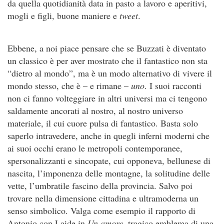
da quella quotidianità data in pasto a lavoro e aperitivi,
mogli e figli, buone maniere e
tweet
.
Ebbene, a noi piace pensare che se Buzzati è diventato
un classico è per aver mostrato che il fantastico non sta
“dietro al mondo”, ma è un modo alternativo di vivere il
mondo stesso, che è – e rimane –
uno
. I suoi racconti
non ci fanno volteggiare in altri universi ma ci tengono
saldamente ancorati al nostro, al nostro universo
materiale, il cui cuore pulsa di fantastico. Basta solo
saperlo intravedere, anche in quegli inferni moderni che
ai suoi occhi erano le metropoli contemporanee,
spersonalizzanti e sincopate, cui opponeva, bellunese di
nascita, l’imponenza delle montagne, la solitudine delle
vette, l’umbratile fascino della provincia. Salvo poi
trovare nella dimensione cittadina e ultramoderna un
senso simbolico. Valga come esempio il rapporto di
Antonio con Laide in
Un amore
, tragico emblema di una