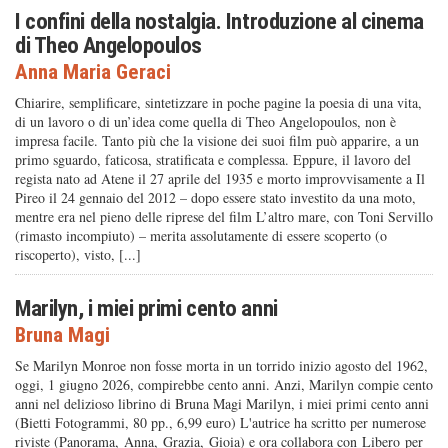
I confini della nostalgia. Introduzione al cinema
di Theo Angelopoulos
Anna Maria Geraci
Chiarire, semplificare, sintetizzare in poche pagine la poesia di una vita,
di un lavoro o di un’idea come quella di Theo Angelopoulos, non è
impresa facile. Tanto più che la visione dei suoi film può apparire, a un
primo sguardo, faticosa, stratificata e complessa. Eppure, il lavoro del
regista nato ad Atene il 27 aprile del 1935 e morto improvvisamente a Il
Pireo il 24 gennaio del 2012 – dopo essere stato investito da una moto,
mentre era nel pieno delle riprese del film L’altro mare, con Toni Servillo
(rimasto incompiuto) – merita assolutamente di essere scoperto (o
riscoperto), visto, [...]
Marilyn, i miei primi cento anni
Bruna Magi
Se Marilyn Monroe non fosse morta in un torrido inizio agosto del 1962,
oggi, 1 giugno 2026, compirebbe cento anni. Anzi, Marilyn compie cento
anni nel delizioso librino di Bruna Magi Marilyn, i miei primi cento anni
(Bietti Fotogrammi, 80 pp., 6,99 euro) L'autrice ha scritto per numerose
riviste (Panorama, Anna, Grazia, Gioia) e ora collabora con Libero per