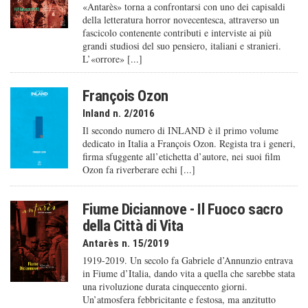
«Antarès» torna a confrontarsi con uno dei capisaldi
della letteratura horror novecentesca, attraverso un
fascicolo contenente contributi e interviste ai più
grandi studiosi del suo pensiero, italiani e stranieri.
L’«orrore» [...]
François Ozon
Inland n. 2/2016
Il secondo numero di INLAND è il primo volume
dedicato in Italia a François Ozon. Regista tra i generi,
firma sfuggente all’etichetta d’autore, nei suoi film
Ozon fa riverberare echi [...]
Fiume Diciannove - Il Fuoco sacro
della Città di Vita
Antarès n. 15/2019
1919-2019. Un secolo fa Gabriele d’Annunzio entrava
in Fiume d’Italia, dando vita a quella che sarebbe stata
una rivoluzione durata cinquecento giorni.
Un’atmosfera febbricitante e festosa, ma anzitutto