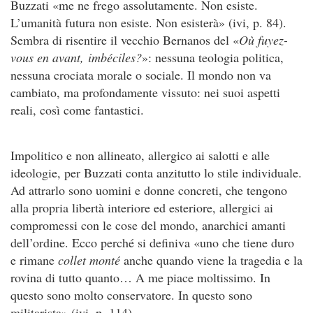
Buzzati «me ne frego assolutamente. Non esiste.
L’umanità futura non esiste. Non esisterà» (ivi, p. 84).
Sembra di risentire il vecchio Bernanos del «
Où fuyez
-
vous en avant, imbéciles?
»: nessuna teologia politica,
nessuna crociata morale o sociale. Il mondo non va
cambiato, ma profondamente vissuto: nei suoi aspetti
reali, così come fantastici.
Impolitico e non allineato, allergico ai salotti e alle
ideologie, per Buzzati conta anzitutto lo stile individuale.
Ad attrarlo sono uomini e donne concreti, che tengono
alla propria libertà interiore ed esteriore, allergici ai
compromessi con le cose del mondo, anarchici amanti
dell’ordine. Ecco perché si definiva «uno che tiene duro
e rimane
collet monté
anche quando viene la tragedia e la
rovina di tutto quanto… A me piace moltissimo. In
questo sono molto conservatore. In questo sono
militarista» (ivi, p. 114).