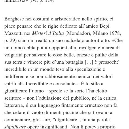
Borghese nei costumi e aristocratico nello spirito, ci
piace pensare che le righe dedicate all’amico Bepi
Mazzotti nei
Misteri d’Italia
(Mondadori, Milano 1978,
p. 29) siano in realtà un suo malcelato autoritratto: «Che
un uomo abbia potuto opporsi alla travolgente marea di
volgarità per salvare le cose belle, oneste e pulite della
sua terra e vincere più d’una battaglia […] è pressoché
incredibile in un mondo teso alla speculazione e
indifferente se non rabbiosamente nemico dei valori
spirituali. Incredibile e consolante». È lo stile a
giustificare l’uomo – specie se la sorte l’ha eletto
scrittore – non l’adulazione del pubblico, né la critica
letteraria, il cui linguaggio fintamente ermetico non fa
che celare il vuoto di menti piccine che si trovano a
commentare, glossare, “dignificare”, in una parola
significare
opere insignificanti. Non li poteva proprio