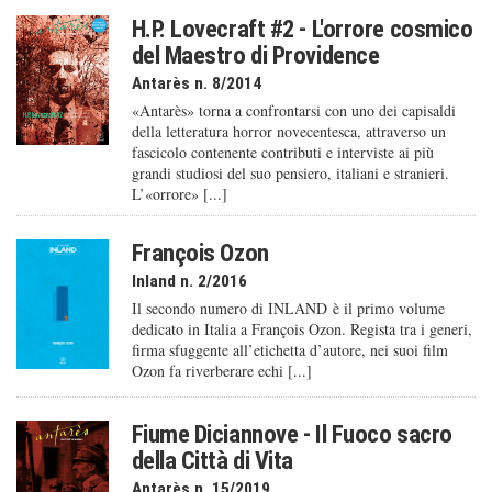
H.P. Lovecraft #2 - L'orrore cosmico
del Maestro di Providence
Antarès n. 8/2014
«Antarès» torna a confrontarsi con uno dei capisaldi
della letteratura horror novecentesca, attraverso un
fascicolo contenente contributi e interviste ai più
grandi studiosi del suo pensiero, italiani e stranieri.
L’«orrore» [...]
François Ozon
Inland n. 2/2016
Il secondo numero di INLAND è il primo volume
dedicato in Italia a François Ozon. Regista tra i generi,
firma sfuggente all’etichetta d’autore, nei suoi film
Ozon fa riverberare echi [...]
Fiume Diciannove - Il Fuoco sacro
della Città di Vita
Antarès n. 15/2019