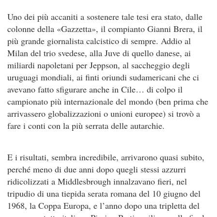
Uno dei più accaniti a sostenere tale tesi era stato, dalle
colonne della «Gazzetta», il compianto Gianni Brera, il
più grande giornalista calcistico di sempre. Addio al
Milan del trio svedese, alla Juve di quello danese, ai
miliardi napoletani per Jeppson, al saccheggio degli
uruguagi mondiali, ai finti oriundi sudamericani che ci
avevano fatto sfigurare anche in Cile… di colpo il
campionato più internazionale del mondo (ben prima che
arrivassero globalizzazioni o unioni europee) si trovò a
fare i conti con la più serrata delle autarchie.
E i risultati, sembra incredibile, arrivarono quasi subito,
perché meno di due anni dopo quegli stessi azzurri
ridicolizzati a Middlesbrough innalzavano fieri, nel
tripudio di una tiepida serata romana del 10 giugno del
1968, la Coppa Europa, e l’anno dopo una tripletta del