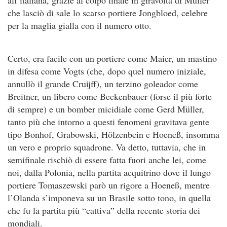
che lasciò di sale lo scarso portiere Jongbloed, celebre
per la maglia gialla con il numero otto.
Certo, era facile con un portiere come Maier, un mastino
in difesa come Vogts (che, dopo quel numero iniziale,
annullò il grande Cruijff), un terzino goleador come
Breitner, un libero come Beckenbauer (forse il più forte
di sempre) e un bomber micidiale come Gerd Müller,
tanto più che intorno a questi fenomeni gravitava gente
tipo Bonhof, Grabowski, Hölzenbein e Hoeneß, insomma
un vero e proprio squadrone. Va detto, tuttavia, che in
semifinale rischiò di essere fatta fuori anche lei, come
noi, dalla Polonia, nella partita acquitrino dove il lungo
portiere Tomaszewski parò un rigore a Hoeneß, mentre
l’Olanda s’imponeva su un Brasile sotto tono, in quella
che fu la partita più “cattiva” della recente storia dei
mondiali.