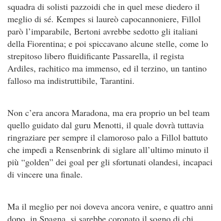
squadra di solisti pazzoidi che in quel mese diedero il
meglio di sé. Kempes si laureò capocannoniere, Fillol
parò l’imparabile, Bertoni avrebbe sedotto gli italiani
della Fiorentina; e poi spiccavano alcune stelle, come lo
strepitoso libero fluidificante Passarella, il regista
Ardiles, rachitico ma immenso, ed il terzino, un tantino
falloso ma indistruttibile, Tarantini.
Non c’era ancora Maradona, ma era proprio un bel team
quello guidato dal guru Menotti, il quale dovrà tuttavia
ringraziare per sempre il clamoroso palo a Fillol battuto
che impedì a Rensenbrink di siglare all’ultimo minuto il
più “golden” dei goal per gli sfortunati olandesi, incapaci
di vincere una finale.
Ma il meglio per noi doveva ancora venire, e quattro anni
dopo, in Spagna, si sarebbe coronato il sogno di chi,