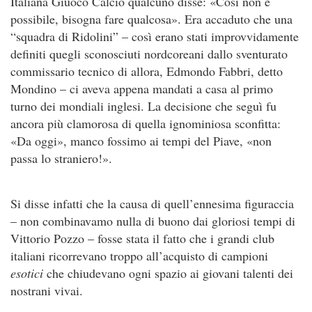
Italiana Giuoco Calcio qualcuno disse: «Così non è
possibile, bisogna fare qualcosa». Era accaduto che una
“squadra di Ridolini” – così erano stati improvvidamente
definiti quegli sconosciuti nordcoreani dallo sventurato
commissario tecnico di allora, Edmondo Fabbri, detto
Mondino – ci aveva appena mandati a casa al primo
turno dei mondiali inglesi. La decisione che seguì fu
ancora più clamorosa di quella ignominiosa sconfitta:
«Da oggi», manco fossimo ai tempi del Piave, «non
passa lo straniero!».
Si disse infatti che la causa di quell’ennesima figuraccia
– non combinavamo nulla di buono dai gloriosi tempi di
Vittorio Pozzo – fosse stata il fatto che i grandi club
italiani ricorrevano troppo all’acquisto di campioni
esotici
che chiudevano ogni spazio ai giovani talenti dei
nostrani vivai.