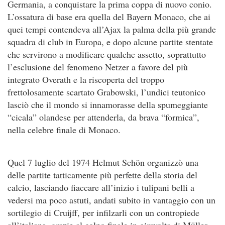
Germania, a conquistare la prima coppa di nuovo conio.
L’ossatura di base era quella del Bayern Monaco, che ai
quei tempi contendeva all’Ajax la palma della più grande
squadra di club in Europa, e dopo alcune partite stentate
che servirono a modificare qualche assetto, soprattutto
l’esclusione del fenomeno Netzer a favore del più
integrato Overath e la riscoperta del troppo
frettolosamente scartato Grabowski, l’undici teutonico
lasciò che il mondo si innamorasse della spumeggiante
“cicala” olandese per attenderla, da brava “formica”,
nella celebre finale di Monaco.
Quel 7 luglio del 1974 Helmut Schön organizzò una
delle partite tatticamente più perfette della storia del
calcio, lasciando fiaccare all’inizio i tulipani belli a
vedersi ma poco astuti, andati subito in vantaggio con un
sortilegio di Cruijff, per infilzarli con un contropiede
all’italiana, grazie al colpo finale in giravolta di Müller