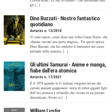
Craven Road? Le sue avventure – che affrontano tutti
gli [...]
Dino Buzzati - Nostro fantastico
quotidiano
Antarès n. 13/2018
Vi sono autori, come disse una volta Conan Doyle, che
«hanno varcato una porta magica». Tra questi spicca
Dino Buzzati, che ha condotto il fantastico nel cuore
pulsante della materia. [...]
Gli ultimi Samurai - Anime e manga,
fiabe dall'era atomica
Antarès n. 17/2021
È il 1978 quando le tv italiane vengono invase dai
cartoni animati giapponesi: storie di robot giganti figli
dell’era atomica e orfanelle che vivono in un passato
dimenticato. Presto si [...]
William Lustig