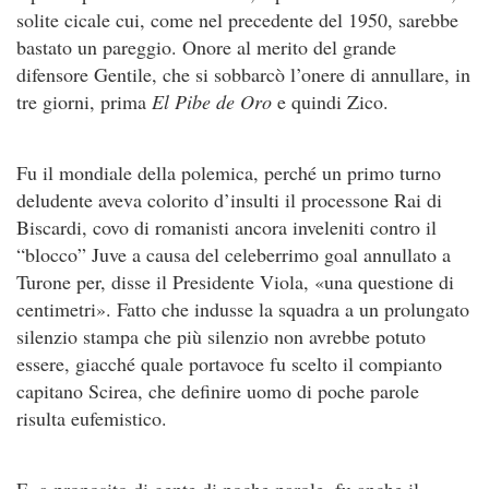
solite cicale cui, come nel precedente del 1950, sarebbe
bastato un pareggio. Onore al merito del grande
difensore Gentile, che si sobbarcò l’onere di annullare, in
tre giorni, prima
El Pibe de Oro
e quindi Zico.
Fu il mondiale della polemica, perché un primo turno
deludente aveva colorito d’insulti il processone Rai di
Biscardi, covo di romanisti ancora inveleniti contro il
“blocco” Juve a causa del celeberrimo goal annullato a
Turone per, disse il Presidente Viola, «una questione di
centimetri». Fatto che indusse la squadra a un prolungato
silenzio stampa che più silenzio non avrebbe potuto
essere, giacché quale portavoce fu scelto il compianto
capitano Scirea, che definire uomo di poche parole
risulta eufemistico.
E, a proposito di gente di poche parole, fu anche il