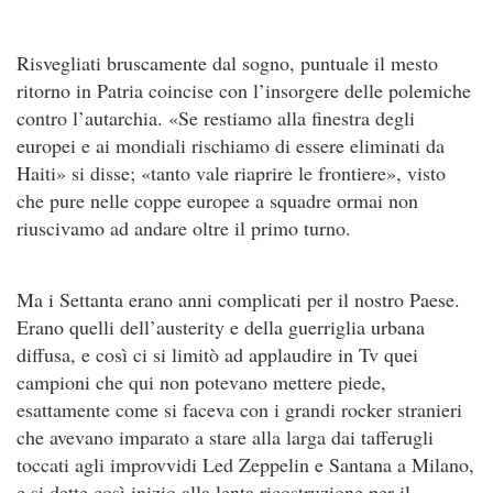
Risvegliati bruscamente dal sogno, puntuale il mesto
ritorno in Patria coincise con l’insorgere delle polemiche
contro l’autarchia. «Se restiamo alla finestra degli
europei e ai mondiali rischiamo di essere eliminati da
Haiti» si disse; «tanto vale riaprire le frontiere», visto
che pure nelle coppe europee a squadre ormai non
riuscivamo ad andare oltre il primo turno.
Ma i Settanta erano anni complicati per il nostro Paese.
Erano quelli dell’austerity e della guerriglia urbana
diffusa, e così ci si limitò ad applaudire in Tv quei
campioni che qui non potevano mettere piede,
esattamente come si faceva con i grandi rocker stranieri
che avevano imparato a stare alla larga dai tafferugli
toccati agli improvvidi Led Zeppelin e Santana a Milano,
e si dette così inizio alla lenta ricostruzione per il