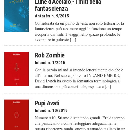
Lune d'Acciaio - I miti della
fantascienza
Antarès n. 9/2015
Considerata da un punto di vista non solo letterario, la
fantascienza può assumere oggi la funzione un tempo
ricoperta dai miti. I viaggi nello spazio profondo, le
avventure in galassie [...]
Rob Zombie
Inland n. 1/2015
Con la parola inland si intende letteralmente ciò che è
all’interno. Nel suo capolavoro INLAND EMPIRE,
David Lynch ha esteso la semantica terminologica a
una dimensione più concettuale, espansa e [...]
Pupi Avati
Inland n. 10/2019
Numero #10. Stiamo diventando grandi. Era da tempo
che pensavamo a come festeggiare adeguatamente
questa ricorrenza tonda, questo traguardo tagliato in un