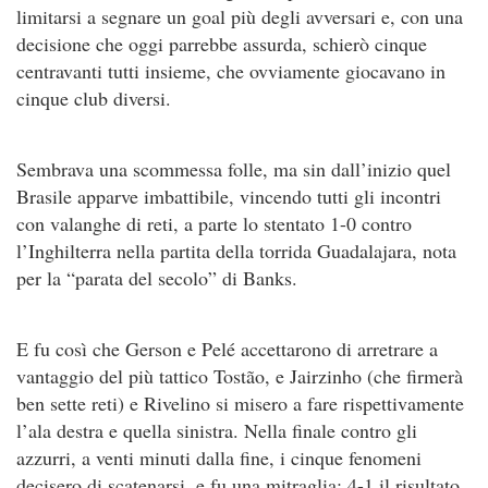
limitarsi a segnare un goal più degli avversari e, con una
decisione che oggi parrebbe assurda, schierò cinque
centravanti tutti insieme, che ovviamente giocavano in
cinque club diversi.
Sembrava una scommessa folle, ma sin dall’inizio quel
Brasile apparve imbattibile, vincendo tutti gli incontri
con valanghe di reti, a parte lo stentato 1-0 contro
l’Inghilterra nella partita della torrida Guadalajara, nota
per la “parata del secolo” di Banks.
E fu così che Gerson e Pelé accettarono di arretrare a
vantaggio del più tattico Tostão, e Jairzinho (che firmerà
ben sette reti) e Rivelino si misero a fare rispettivamente
l’ala destra e quella sinistra. Nella finale contro gli
azzurri, a venti minuti dalla fine, i cinque fenomeni
decisero di scatenarsi, e fu una mitraglia: 4-1 il risultato