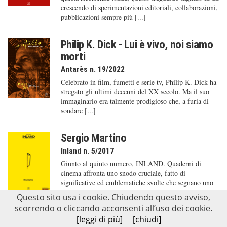
crescendo di sperimentazioni editoriali, collaborazioni,
pubblicazioni sempre più [...]
Philip K. Dick - Lui è vivo, noi siamo
morti
Antarès n. 19/2022
Celebrato in film, fumetti e serie tv, Philip K. Dick ha
stregato gli ultimi decenni del XX secolo. Ma il suo
immaginario era talmente prodigioso che, a furia di
sondare [...]
Sergio Martino
Inland n. 5/2017
Giunto al quinto numero, INLAND. Quaderni di
cinema affronta uno snodo cruciale, fatto di
significative ed emblematiche svolte che segnano uno
scarto, un’apertura rispetto alla precedente linea
Questo sito usa i cookie. Chiudendo questo avviso,
editoriale. Innanzitutto la scelta del [...]
scorrendo o cliccando acconsenti all’uso dei cookie.
[leggi di più]
[chiudi]