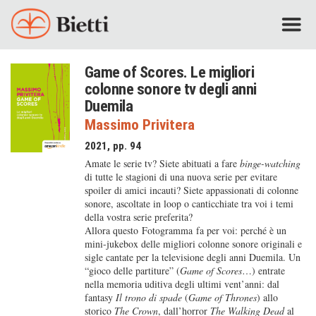
Game of Scores. Le migliori
colonne sonore tv degli anni
Duemila
Massimo Privitera
2021, pp. 94
Amate le serie tv? Siete abituati a fare
binge-watching
di tutte le stagioni di una nuova serie per evitare
spoiler di amici incauti? Siete appassionati di colonne
sonore, ascoltate in loop o canticchiate tra voi i temi
della vostra serie preferita?
Allora questo Fotogramma fa per voi: perché è un
mini-jukebox delle migliori colonne sonore originali e
sigle cantate per la televisione degli anni Duemila. Un
“gioco delle partiture” (
Game of Scores
…) entrate
nella memoria uditiva degli ultimi vent’anni: dal
fantasy
Il trono di spade
(
Game of Thrones
) allo
storico
The Crown
, dall’horror
The Walking Dead
al