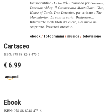
fantascientifico
Doctor Who
, passando per
Gomorra
,
Downton Abbey
,
Il Commissario
Montalbano
,
Glee
,
House of Cards
,
True Detective
, per arrivare a
The
Mandalorian
,
La casa di carta
,
Bridgerton
…
Ritroverete molti titoli del cuore, e di nuovi ne
scoprirete. Prestateci orecchio.
ebook
/
fotogrammi
/
musica
/
televisione
Cartaceo
ISBN: 978-88-8248-473-6
€ 6.99
Ebook
ISBN: 978-88-8248-473-6