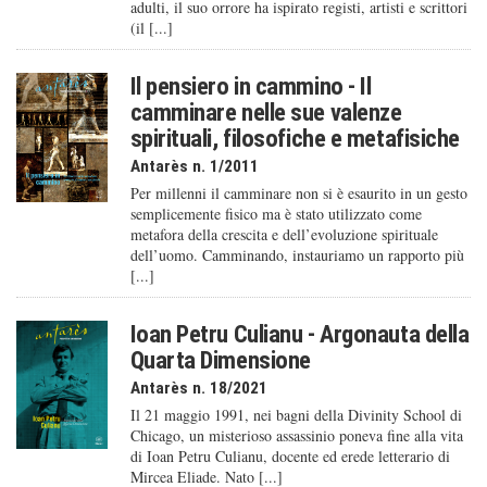
adulti, il suo orrore ha ispirato registi, artisti e scrittori
(il [...]
Il pensiero in cammino - Il
camminare nelle sue valenze
spirituali, filosofiche e metafisiche
Antarès n. 1/2011
Per millenni il camminare non si è esaurito in un gesto
semplicemente fisico ma è stato utilizzato come
metafora della crescita e dell’evoluzione spirituale
dell’uomo. Camminando, instauriamo un rapporto più
[...]
Ioan Petru Culianu - Argonauta della
Quarta Dimensione
Antarès n. 18/2021
Il 21 maggio 1991, nei bagni della Divinity School di
Chicago, un misterioso assassinio poneva fine alla vita
di Ioan Petru Culianu, docente ed erede letterario di
Mircea Eliade. Nato [...]