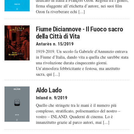
dedicato in Italia a François Ozon. Regista tra i generi,
firma sfuggente all’etichetta d’autore, nei suoi film
Ozon fa riverberare echi [...]
Fiume Diciannove - Il Fuoco sacro
della Città di Vita
Antarès n. 15/2019
1919-2019. Un secolo fa Gabriele d’Annunzio entrava
in Fiume d’Italia, dando vita a quella che sarebbe stata
una rivoluzione durata cinquecento giorni.
Un’atmosfera febbricitante e festosa, ma anzitutto
sacra, qui [...]
Aldo Lado
Inland n. 9/2019
Quello che stringete tra le mani è il numero più
complesso, stratificato, polisemantico del nostro –
vostro – INLAND. Quaderni di cinema. Lo è
innanzitutto grazie al parco autori, mai [...]