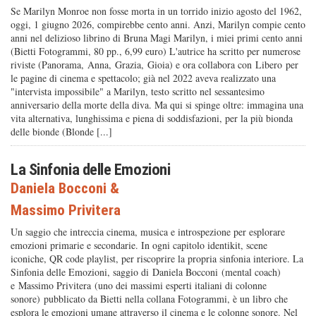
Se Marilyn Monroe non fosse morta in un torrido inizio agosto del 1962,
oggi, 1 giugno 2026, compirebbe cento anni. Anzi, Marilyn compie cento
anni nel delizioso librino di Bruna Magi Marilyn, i miei primi cento anni
(Bietti Fotogrammi, 80 pp., 6,99 euro) L'autrice ha scritto per numerose
riviste (Panorama, Anna, Grazia, Gioia) e ora collabora con Libero per
le pagine di cinema e spettacolo; già nel 2022 aveva realizzato una
"intervista impossibile" a Marilyn, testo scritto nel sessantesimo
anniversario della morte della diva. Ma qui si spinge oltre: immagina una
vita alternativa, lunghissima e piena di soddisfazioni, per la più bionda
delle bionde (Blonde [...]
La Sinfonia delle Emozioni
Daniela Bocconi
&
Massimo Privitera
Un saggio che intreccia cinema, musica e introspezione per esplorare
emozioni primarie e secondarie. In ogni capitolo identikit, scene
iconiche, QR code playlist, per riscoprire la propria sinfonia interiore. La
Sinfonia delle Emozioni, saggio di Daniela Bocconi (mental coach)
e Massimo Privitera (uno dei massimi esperti italiani di colonne
sonore) pubblicato da Bietti nella collana Fotogrammi, è un libro che
esplora le emozioni umane attraverso il cinema e le colonne sonore. Nel