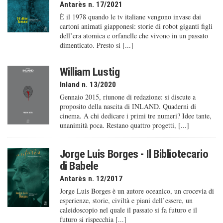
Antarès n. 17/2021
È il 1978 quando le tv italiane vengono invase dai
cartoni animati giapponesi: storie di robot giganti figli
dell’era atomica e orfanelle che vivono in un passato
dimenticato. Presto si [...]
William Lustig
Inland n. 13/2020
Gennaio 2015, riunone di redazione: si discute a
proposito della nascita di INLAND. Quaderni di
cinema. A chi dedicare i primi tre numeri? Idee tante,
unanimità poca. Restano quattro progetti, [...]
Jorge Luis Borges - Il Bibliotecario
di Babele
Antarès n. 12/2017
Jorge Luis Borges è un autore oceanico, un crocevia di
esperienze, storie, civiltà e piani dell’essere, un
caleido­scopio nel quale il passato si fa futuro e il
futuro si rispecchia [...]