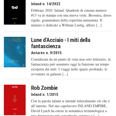
Inland n. 14/2022
Febbraio 2020. Inland. Quaderni di cinema numero
#13 va in stampa con una nuova veste. Brossura, dorso
rigido, grammatura della copertina aumentata. Il
numero è dedicato a William Lustig, alfiere [...]
Lune d'Acciaio - I miti della
fantascienza
Antarès n. 9/2015
Considerata da un punto di vista non solo letterario, la
fantascienza può assumere oggi la funzione un tempo
ricoperta dai miti. I viaggi nello spazio profondo, le
avventure in galassie [...]
Rob Zombie
Inland n. 1/2015
Con la parola inland si intende letteralmente ciò che è
all’interno. Nel suo capolavoro INLAND EMPIRE,
David Lynch ha esteso la semantica terminologica a
una dimensione più concettuale, espansa e [...]