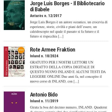
Jorge Luis Borges - Il Bibliotecario
di Babele
Antarès n. 12/2017
Jorge Luis Borges è un autore oceanico, un crocevia di
esperienze, storie, civiltà e piani dell’essere, un
caleido­scopio nel quale il passato si fa futuro e il
futuro si rispecchia [...]
Rote Armee Fraktion
Inland n. 18/2024
GRATUITO PER I NOSTRI LETTORI UN
ESTRATTO DELLA COPIA DIGITALE DI
QUESTO NUOVO INLAND E ALCUNI TESTI DA
LEGGERE ONLINE Due anni fa, nel concepire il
nuovo corso di INLAND, con [...]
Antonio Bido
Inland n. 11/2019
Girata la boa del decimo numero, INLAND. Quaderni
di cinema compie altri due significativi passi in avanti.