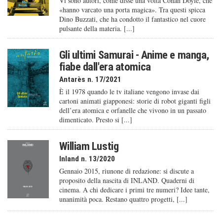
Vi sono autori, come disse una volta Conan Doyle, che
«hanno varcato una porta magica». Tra questi spicca
Dino Buzzati, che ha condotto il fantastico nel cuore
pulsante della materia. [...]
Gli ultimi Samurai - Anime e manga,
fiabe dall'era atomica
Antarès n. 17/2021
È il 1978 quando le tv italiane vengono invase dai
cartoni animati giapponesi: storie di robot giganti figli
dell’era atomica e orfanelle che vivono in un passato
dimenticato. Presto si [...]
William Lustig
Inland n. 13/2020
Gennaio 2015, riunone di redazione: si discute a
proposito della nascita di INLAND. Quaderni di
cinema. A chi dedicare i primi tre numeri? Idee tante,
unanimità poca. Restano quattro progetti, [...]