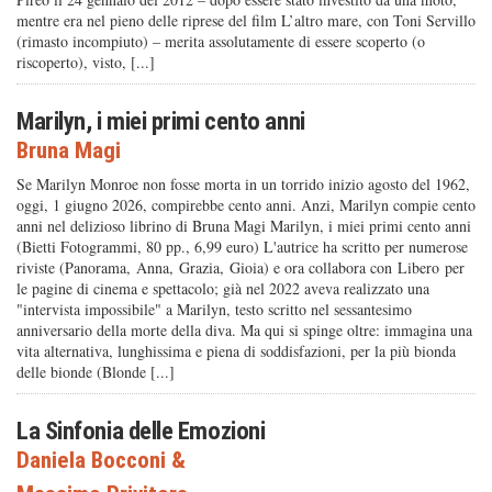
mentre era nel pieno delle riprese del film L’altro mare, con Toni Servillo
(rimasto incompiuto) – merita assolutamente di essere scoperto (o
riscoperto), visto, [...]
Marilyn, i miei primi cento anni
Bruna Magi
Se Marilyn Monroe non fosse morta in un torrido inizio agosto del 1962,
oggi, 1 giugno 2026, compirebbe cento anni. Anzi, Marilyn compie cento
anni nel delizioso librino di Bruna Magi Marilyn, i miei primi cento anni
(Bietti Fotogrammi, 80 pp., 6,99 euro) L'autrice ha scritto per numerose
riviste (Panorama, Anna, Grazia, Gioia) e ora collabora con Libero per
le pagine di cinema e spettacolo; già nel 2022 aveva realizzato una
"intervista impossibile" a Marilyn, testo scritto nel sessantesimo
anniversario della morte della diva. Ma qui si spinge oltre: immagina una
vita alternativa, lunghissima e piena di soddisfazioni, per la più bionda
delle bionde (Blonde [...]
La Sinfonia delle Emozioni
Daniela Bocconi
&