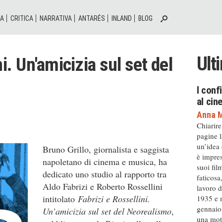
IA
CRITICA
NARRATIVA
ANTARÉS
INLAND
BLOG
Ult
i. Un'amicizia sul set del
I conf
al ci
Anna M
Chiarire
pagine l
un’idea
Bruno Grillo, giornalista e saggista
è impres
napoletano di cinema e musica, ha
suoi fil
dedicato uno studio al rapporto tra
faticosa
Aldo Fabrizi e Roberto Rossellini
lavoro d
intitolato
Fabrizi e Rossellini.
1935 e m
gennaio 
Un’amicizia sul set del Neorealismo
,
una moto