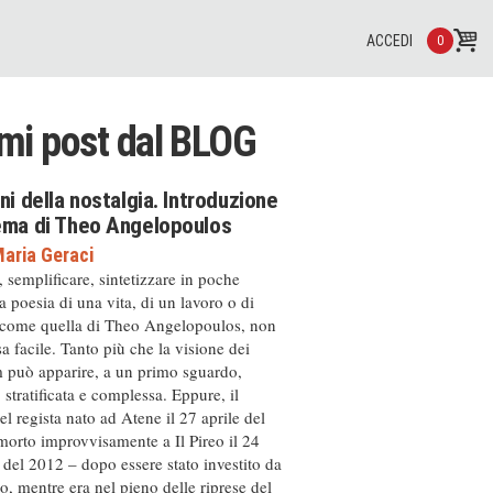
ACCEDI
0
imi post dal
BLOG
ini della nostalgia. Introduzione
nema di Theo Angelopoulos
aria Geraci
, semplificare, sintetizzare in poche
a poesia di una vita, di un lavoro o di
 come quella di Theo Angelopoulos, non
a facile. Tanto più che la visione dei
m può apparire, a un primo sguardo,
, stratificata e complessa. Eppure, il
el regista nato ad Atene il 27 aprile del
orto improvvisamente a Il Pireo il 24
del 2012 – dopo essere stato investito da
, mentre era nel pieno delle riprese del