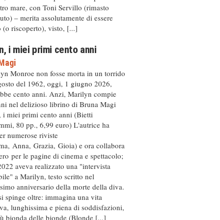
ltro mare, con Toni Servillo (rimasto
to) – merita assolutamente di essere
(o riscoperto), visto, [...]
n, i miei primi cento anni
Magi
lyn Monroe non fosse morta in un torrido
gosto del 1962, oggi, 1 giugno 2026,
bbe cento anni. Anzi, Marilyn compie
ni nel delizioso librino di Bruna Magi
 i miei primi cento anni (Bietti
mi, 80 pp., 6,99 euro) L'autrice ha
per numerose riviste
ma, Anna, Grazia, Gioia) e ora collabora
ro per le pagine di cinema e spettacolo;
2022 aveva realizzato una "intervista
ile" a Marilyn, testo scritto nel
simo anniversario della morte della diva.
i spinge oltre: immagina una vita
iva, lunghissima e piena di soddisfazioni,
iù bionda delle bionde (Blonde [...]