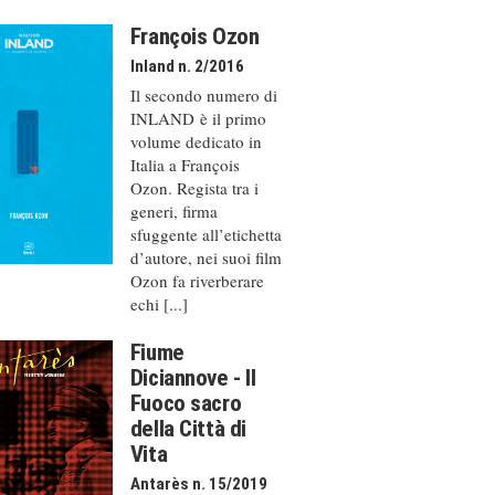
François Ozon
Inland n. 2/2016
Il secondo numero di
INLAND è il primo
volume dedicato in
Italia a François
Ozon. Regista tra i
generi, firma
sfuggente all’etichetta
d’autore, nei suoi film
Ozon fa riverberare
echi [...]
Fiume
Diciannove - Il
Fuoco sacro
della Città di
Vita
Antarès n. 15/2019