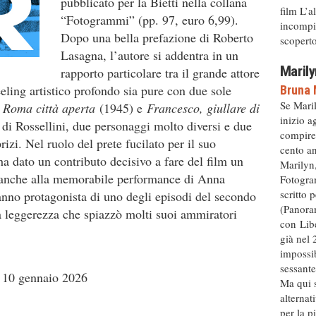
pubblicato per la Bietti nella collana
film L’a
“Fotogrammi” (pp. 97, euro 6,99).
incompiu
Dopo una bella prefazione di Roberto
scoperto 
Lasagna, l’autore si addentra in un
Marily
rapporto particolare tra il grande attore
eling artistico profondo sia pure con due sole
Bruna 
Se Mari
e
Roma città aperta
(1945) e
Francesco, giullare di
inizio a
di Rossellini, due personaggi molto diversi e due
compire
rizi. Nel ruolo del prete fucilato per il suo
cento an
ha dato un contributo decisivo a fare del film un
Marilyn,
 anche alla memorabile performance di Anna
Fotogram
scritto 
ranno protagonista di uno degli episodi del secondo
(Panora
na leggerezza che spiazzò molti suoi ammiratori
con Libe
già nel 
impossib
sessante
– 10 gennaio 2026
Ma qui s
alternat
per la p