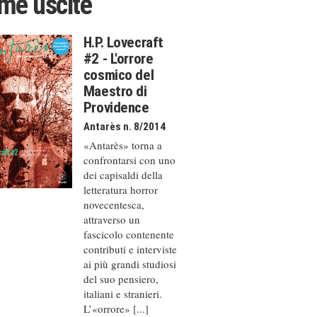
ime uscite
H.P. Lovecraft
#2 - L'orrore
cosmico del
Maestro di
Providence
Antarès n. 8/2014
«Antarès» torna a
confrontarsi con uno
dei capisaldi della
letteratura horror
novecentesca,
attraverso un
fascicolo contenente
contributi e interviste
ai più grandi studiosi
del suo pensiero,
italiani e stranieri.
L’«orrore» [...]