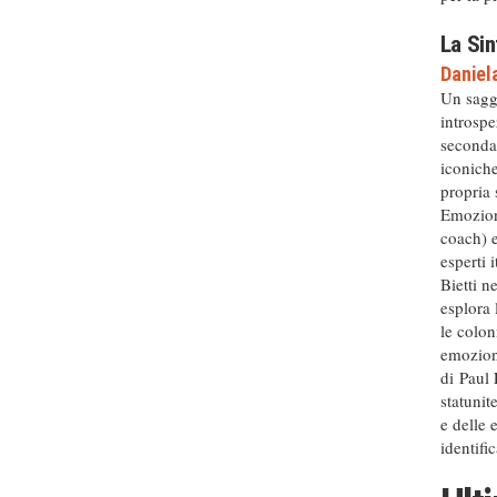
La Sin
Daniel
Un sagg
introspe
secondar
iconiche
propria 
Emozion
coach) 
esperti 
Bietti n
esplora 
le colon
emozioni
di Paul
statunit
e delle 
identific