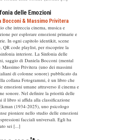
fonia delle Emozioni
a Bocconi
&
Massimo Privitera
io che intreccia cinema, musica e
zione per esplorare emozioni primarie e
ie. In ogni capitolo identikit, scene
, QR code playlist, per riscoprire la
sinfonia interiore. La Sinfonia delle
i, saggio di Daniela Bocconi (mental
e Massimo Privitera (uno dei massimi
italiani di colonne sonore) pubblicato da
ella collana Fotogrammi, è un libro che
le emozioni umane attraverso il cinema e
ne sonore. Nel definire la priorità delle
 il libro si affida alla classificazione
 Ekman (1934-2025), uno psicologo
ense pioniere nello studio delle emozioni
espressioni facciali universali. Egli ha
ato sei [...]