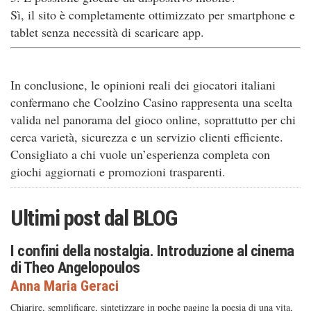
Sì, il sito è completamente ottimizzato per smartphone e
tablet senza necessità di scaricare app.
In conclusione, le opinioni reali dei giocatori italiani
confermano che Coolzino Casino rappresenta una scelta
valida nel panorama del gioco online, soprattutto per chi
cerca varietà, sicurezza e un servizio clienti efficiente.
Consigliato a chi vuole un’esperienza completa con
giochi aggiornati e promozioni trasparenti.
Ultimi post dal
BLOG
I confini della nostalgia. Introduzione al cinema
di Theo Angelopoulos
Anna Maria Geraci
Chiarire, semplificare, sintetizzare in poche pagine la poesia di una vita,