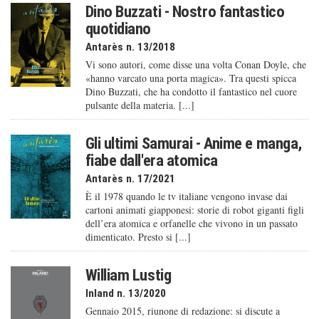
Dino Buzzati - Nostro fantastico
quotidiano
Antarès n. 13/2018
Vi sono autori, come disse una volta Conan Doyle, che
«hanno varcato una porta magica». Tra questi spicca
Dino Buzzati, che ha condotto il fantastico nel cuore
pulsante della materia. [...]
Gli ultimi Samurai - Anime e manga,
fiabe dall'era atomica
Antarès n. 17/2021
È il 1978 quando le tv italiane vengono invase dai
cartoni animati giapponesi: storie di robot giganti figli
dell’era atomica e orfanelle che vivono in un passato
dimenticato. Presto si [...]
William Lustig
Inland n. 13/2020
Gennaio 2015, riunone di redazione: si discute a