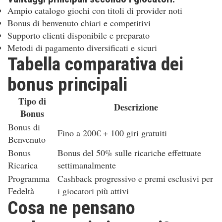
Ampio catalogo giochi con titoli di provider noti
Bonus di benvenuto chiari e competitivi
Supporto clienti disponibile e preparato
Metodi di pagamento diversificati e sicuri
Tabella comparativa dei
bonus principali
Tipo di
Descrizione
Bonus
Bonus di
Fino a 200€ + 100 giri gratuiti
Benvenuto
Bonus
Bonus del 50% sulle ricariche effettuate
Ricarica
settimanalmente
Programma
Cashback progressivo e premi esclusivi per
Fedeltà
i giocatori più attivi
Cosa ne pensano