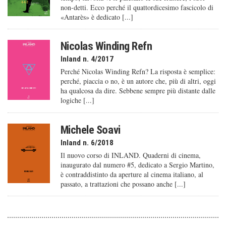
non-detti. Ecco perché il quattordicesimo fascicolo di
«Antarès» è dedicato [...]
Nicolas Winding Refn
Inland n. 4/2017
Perché Nicolas Winding Refn? La risposta è semplice:
perché, piaccia o no, è un autore che, più di altri, oggi
ha qualcosa da dire. Sebbene sempre più distante dalle
logiche [...]
Michele Soavi
Inland n. 6/2018
Il nuovo corso di INLAND. Quaderni di cinema,
inaugurato dal numero #5, dedicato a Sergio Martino,
è contraddistinto da aperture al cinema italiano, al
passato, a trattazioni che possano anche [...]