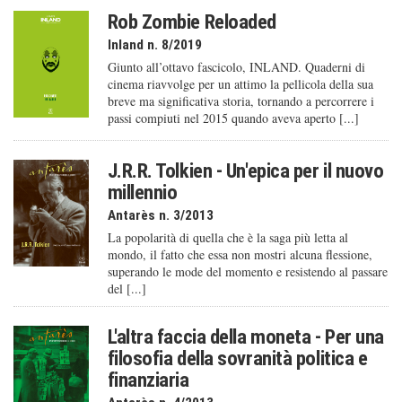
Rob Zombie Reloaded
Inland n. 8/2019
Giunto all’ottavo fascicolo, INLAND. Quaderni di
cinema riavvolge per un attimo la pellicola della sua
breve ma significativa storia, tornando a percorrere i
passi compiuti nel 2015 quando aveva aperto [...]
J.R.R. Tolkien - Un'epica per il nuovo
millennio
Antarès n. 3/2013
La popolarità di quella che è la saga più letta al
mondo, il fatto che essa non mostri alcuna flessione,
superando le mode del momento e resistendo al passare
del [...]
L'altra faccia della moneta - Per una
filosofia della sovranità politica e
finanziaria