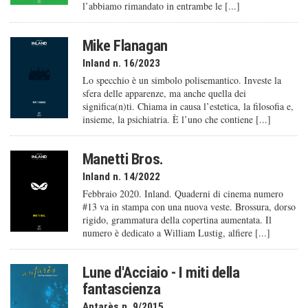
l’abbiamo rimandato in entrambe le [...]
Mike Flanagan
Inland n. 16/2023
Lo specchio è un simbolo polisemantico. Investe la
sfera delle apparenze, ma anche quella dei
significa(n)ti. Chiama in causa l’estetica, la filosofia e,
insieme, la psichiatria. È l’uno che contiene [...]
Manetti Bros.
Inland n. 14/2022
Febbraio 2020. Inland. Quaderni di cinema numero
#13 va in stampa con una nuova veste. Brossura, dorso
rigido, grammatura della copertina aumentata. Il
numero è dedicato a William Lustig, alfiere [...]
Lune d'Acciaio - I miti della
fantascienza
Antarès n. 9/2015