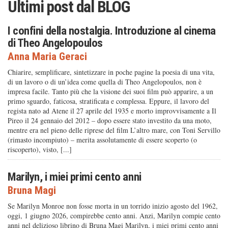
Ultimi post dal
BLOG
I confini della nostalgia. Introduzione al cinema
di Theo Angelopoulos
Anna Maria Geraci
Chiarire, semplificare, sintetizzare in poche pagine la poesia di una vita,
di un lavoro o di un’idea come quella di Theo Angelopoulos, non è
impresa facile. Tanto più che la visione dei suoi film può apparire, a un
primo sguardo, faticosa, stratificata e complessa. Eppure, il lavoro del
regista nato ad Atene il 27 aprile del 1935 e morto improvvisamente a Il
Pireo il 24 gennaio del 2012 – dopo essere stato investito da una moto,
mentre era nel pieno delle riprese del film L’altro mare, con Toni Servillo
(rimasto incompiuto) – merita assolutamente di essere scoperto (o
riscoperto), visto, [...]
Marilyn, i miei primi cento anni
Bruna Magi
Se Marilyn Monroe non fosse morta in un torrido inizio agosto del 1962,
oggi, 1 giugno 2026, compirebbe cento anni. Anzi, Marilyn compie cento
anni nel delizioso librino di Bruna Magi Marilyn, i miei primi cento anni