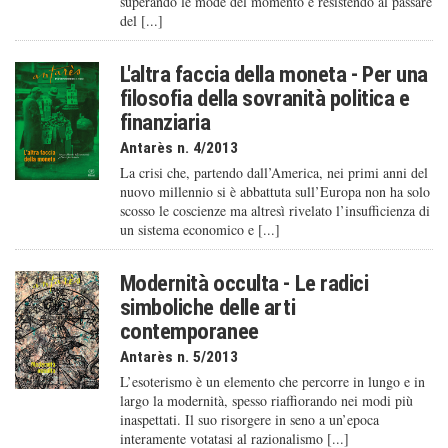
superando le mode del momento e resistendo al passare
del [...]
L'altra faccia della moneta - Per una
filosofia della sovranità politica e
finanziaria
Antarès n. 4/2013
La crisi che, partendo dall’America, nei primi anni del
nuovo millennio si è abbattuta sull’Europa non ha solo
scosso le coscienze ma altresì rivelato l’insufficienza di
un sistema economico e [...]
Modernità occulta - Le radici
simboliche delle arti
contemporanee
Antarès n. 5/2013
L’esoterismo è un elemento che percorre in lungo e in
largo la modernità, spesso riaffiorando nei modi più
inaspettati. Il suo risorgere in seno a un’epoca
interamente votatasi al razionalismo [...]