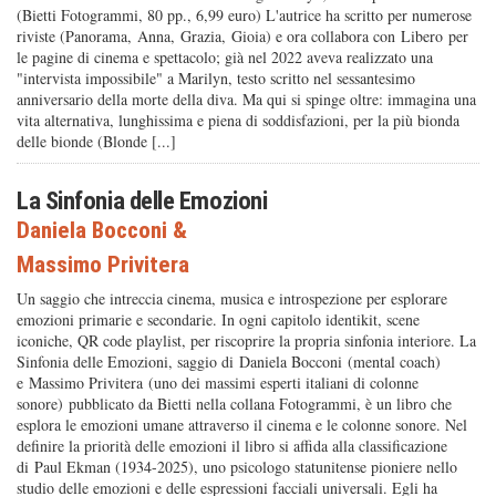
(Bietti Fotogrammi, 80 pp., 6,99 euro) L'autrice ha scritto per numerose
riviste (Panorama, Anna, Grazia, Gioia) e ora collabora con Libero per
le pagine di cinema e spettacolo; già nel 2022 aveva realizzato una
"intervista impossibile" a Marilyn, testo scritto nel sessantesimo
anniversario della morte della diva. Ma qui si spinge oltre: immagina una
vita alternativa, lunghissima e piena di soddisfazioni, per la più bionda
delle bionde (Blonde [...]
La Sinfonia delle Emozioni
Daniela Bocconi
&
Massimo Privitera
Un saggio che intreccia cinema, musica e introspezione per esplorare
emozioni primarie e secondarie. In ogni capitolo identikit, scene
iconiche, QR code playlist, per riscoprire la propria sinfonia interiore. La
Sinfonia delle Emozioni, saggio di Daniela Bocconi (mental coach)
e Massimo Privitera (uno dei massimi esperti italiani di colonne
sonore) pubblicato da Bietti nella collana Fotogrammi, è un libro che
esplora le emozioni umane attraverso il cinema e le colonne sonore. Nel
definire la priorità delle emozioni il libro si affida alla classificazione
di Paul Ekman (1934-2025), uno psicologo statunitense pioniere nello
studio delle emozioni e delle espressioni facciali universali. Egli ha