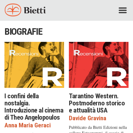
BIOGRAFIE
I confini della
Tarantino Western.
nostalgia.
Postmoderno storico
Introduzione al cinema
e attualità USA
di Theo Angelopoulos
Davide Gravina
Anna Maria Geraci
Pubblicato da Bietti Edizioni nella
collana Fotogrammi, il saggio di