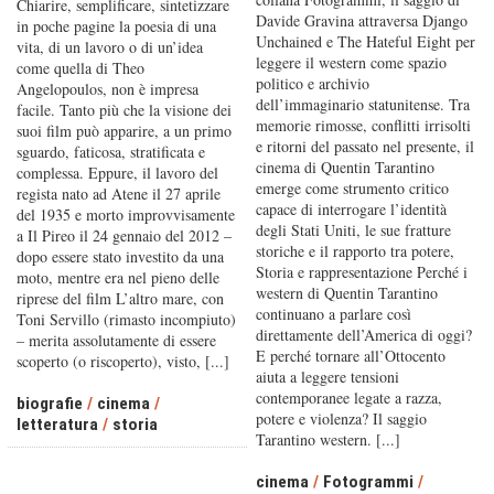
Chiarire, semplificare, sintetizzare
Davide Gravina attraversa Django
in poche pagine la poesia di una
Unchained e The Hateful Eight per
vita, di un lavoro o di un’idea
leggere il western come spazio
come quella di Theo
politico e archivio
Angelopoulos, non è impresa
dell’immaginario statunitense. Tra
facile. Tanto più che la visione dei
memorie rimosse, conflitti irrisolti
suoi film può apparire, a un primo
e ritorni del passato nel presente, il
sguardo, faticosa, stratificata e
cinema di Quentin Tarantino
complessa. Eppure, il lavoro del
emerge come strumento critico
regista nato ad Atene il 27 aprile
capace di interrogare l’identità
del 1935 e morto improvvisamente
degli Stati Uniti, le sue fratture
a Il Pireo il 24 gennaio del 2012 –
storiche e il rapporto tra potere,
dopo essere stato investito da una
Storia e rappresentazione Perché i
moto, mentre era nel pieno delle
western di Quentin Tarantino
riprese del film L’altro mare, con
continuano a parlare così
Toni Servillo (rimasto incompiuto)
direttamente dell’America di oggi?
– merita assolutamente di essere
E perché tornare all’Ottocento
scoperto (o riscoperto), visto, [...]
aiuta a leggere tensioni
contemporanee legate a razza,
biografie
/
cinema
/
potere e violenza? Il saggio
letteratura
/
storia
Tarantino western. [...]
cinema
/
Fotogrammi
/