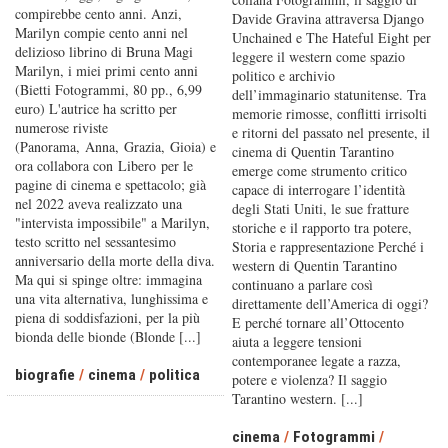
compirebbe cento anni. Anzi,
Davide Gravina attraversa Django
Marilyn compie cento anni nel
Unchained e The Hateful Eight per
delizioso librino di Bruna Magi
leggere il western come spazio
Marilyn, i miei primi cento anni
politico e archivio
(Bietti Fotogrammi, 80 pp., 6,99
dell’immaginario statunitense. Tra
euro) L'autrice ha scritto per
memorie rimosse, conflitti irrisolti
numerose riviste
e ritorni del passato nel presente, il
(Panorama, Anna, Grazia, Gioia) e
cinema di Quentin Tarantino
ora collabora con Libero per le
emerge come strumento critico
pagine di cinema e spettacolo; già
capace di interrogare l’identità
nel 2022 aveva realizzato una
degli Stati Uniti, le sue fratture
"intervista impossibile" a Marilyn,
storiche e il rapporto tra potere,
testo scritto nel sessantesimo
Storia e rappresentazione Perché i
anniversario della morte della diva.
western di Quentin Tarantino
Ma qui si spinge oltre: immagina
continuano a parlare così
una vita alternativa, lunghissima e
direttamente dell’America di oggi?
piena di soddisfazioni, per la più
E perché tornare all’Ottocento
bionda delle bionde (Blonde [...]
aiuta a leggere tensioni
contemporanee legate a razza,
biografie
/
cinema
/
politica
potere e violenza? Il saggio
Tarantino western. [...]
cinema
/
Fotogrammi
/