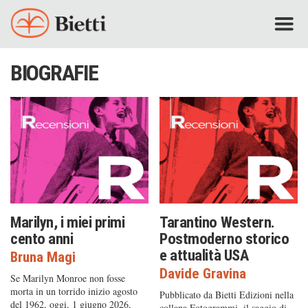
BIOGRAFIE
Marilyn, i miei primi
Tarantino Western.
cento anni
Postmoderno storico
e attualità USA
Bruna Magi
Davide Gravina
Se Marilyn Monroe non fosse
morta in un torrido inizio agosto
Pubblicato da Bietti Edizioni nella
del 1962, oggi, 1 giugno 2026,
collana Fotogrammi, il saggio di