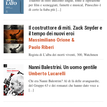
Tradotto in oltre duecento lingue, fonte d’ispirazione
per film e sceneggiati, fumetti e musical, Pinocchio è
di certo la fiaba più [...]
Il costruttore di miti. Zack Snyder e
il tempo dei nuovi eroi
Massimiliano Orione
&
Paolo Riberi
Regista di L’alba dei morti viventi, 300, Watchmen
Nanni Balestrini. Un uomo gentile
Umberto Lucarelli
Chi era Nanni Balestrini? Al di là delle avanguardie,
del Gruppo 63 e dei romanzi che hanno dato voce a
[...]