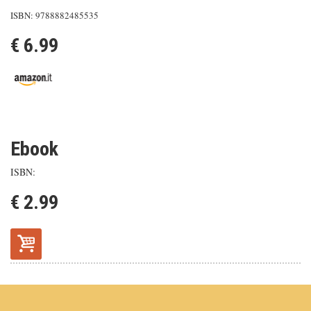
ISBN: 9788882485535
€ 6.99
Ebook
ISBN:
€ 2.99