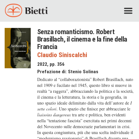
Senza romanticismo. Robert
Brasillach, il cinema e la fine della
Francia
Claudio Siniscalchi
2022, pp. 356
Prefazione di:
Stenio Solinas
Dedicato al “collaborazionista” Robert Brasillach, nato
nel 1909 e fucilato nel 1945, questo libro si muove in
realtà “a raggera”, abbracciando la politica e la società,
il cinema e la letteratura, la storia e la geografia, in
uno spazio ideale delimitato dalla vita dell’autore de
I
sette colori
. Uno spazio che finisce per abbracciare le
liaisoins dangereux
tra arte e politica, ben evidenti
nella “tentazione fascista” esercitata nei primi decenni
del Novecento sulle democrazie parlamentari in crisi.
In questa congiuntura, più che una scelta individuale il
“modernismo reazionario” di Brasillach diventa una