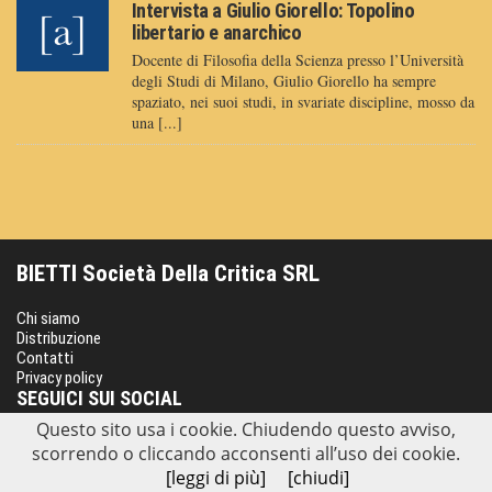
Intervista a Giulio Giorello: Topolino
libertario e anarchico
Docente di Filosofia della Scienza presso l’Università
degli Studi di Milano, Giulio Giorello ha sempre
spaziato, nei suoi studi, in svariate discipline, mosso da
una [...]
BIETTI Società Della Critica SRL
Chi siamo
Distribuzione
Contatti
Privacy policy
SEGUICI SUI SOCIAL
Questo sito usa i cookie. Chiudendo questo avviso,
scorrendo o cliccando acconsenti all’uso dei cookie.
[leggi di più]
[chiudi]