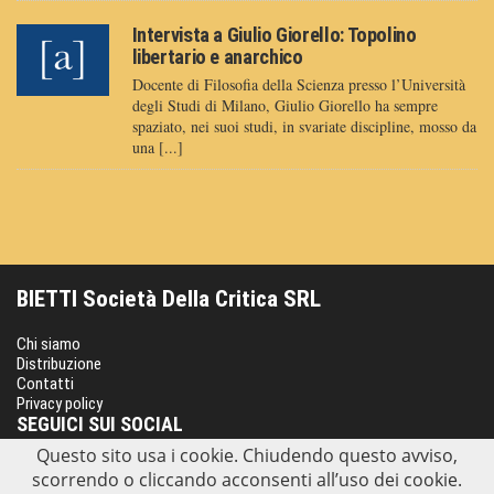
Intervista a Giulio Giorello: Topolino
libertario e anarchico
Docente di Filosofia della Scienza presso l’Università
degli Studi di Milano, Giulio Giorello ha sempre
spaziato, nei suoi studi, in svariate discipline, mosso da
una [...]
BIETTI Società Della Critica SRL
Chi siamo
Distribuzione
Contatti
Privacy policy
SEGUICI SUI SOCIAL
Questo sito usa i cookie. Chiudendo questo avviso,
scorrendo o cliccando acconsenti all’uso dei cookie.