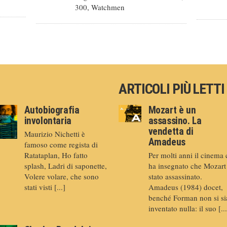
300, Watchmen
ARTICOLI PIÙ LETTI
Autobiografia
Mozart è un
involontaria
assassino. La
vendetta di
Maurizio Nichetti è
Amadeus
famoso come regista di
Ratataplan, Ho fatto
Per molti anni il cinema 
splash, Ladri di saponette,
ha insegnato che Mozart
Volere volare, che sono
stato assassinato.
stati visti [...]
Amadeus (1984) docet,
benché Forman non si si
inventato nulla: il suo [...