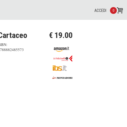
ACCEDI
0
Cartaceo
€ 19.00
SBN:
788882485573