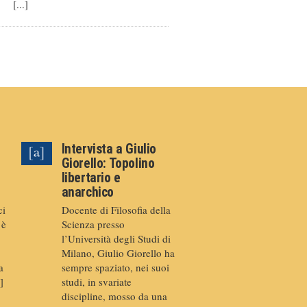
[...]
Intervista a Giulio
Giorello: Topolino
libertario e
anarchico
ci
Docente di Filosofia della
 è
Scienza presso
l’Università degli Studi di
Milano, Giulio Giorello ha
a
sempre spaziato, nei suoi
]
studi, in svariate
discipline, mosso da una