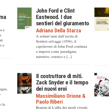
John Ford e Clint
rna
Eastwood. I due
sentieri del giuramento
ba e
Adriano Della Starza
a
A settant’anni dall’uscita di
ut
Sentieri selvaggi (1956), il
o e
capolavoro di John Ford continua
a imporsi come paradigma
narrativo, estetico e [...]
Il costruttore di miti.
Zack Snyder e il tempo
dei nuovi eroi
ingue,
e
Massimiliano Orione
&
Paolo Riberi
o la
Regista di L’alba dei morti viventi,