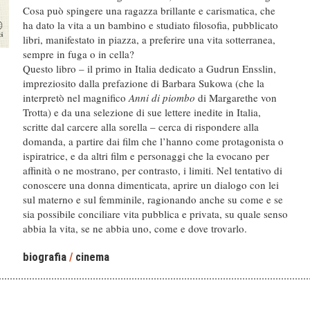
Cosa può spingere una ragazza brillante e carismatica, che
ha dato la vita a un bambino e studiato filosofia, pubblicato
libri, manifestato in piazza, a preferire una vita sotterranea,
sempre in fuga o in cella?
Questo libro – il primo in Italia dedicato a Gudrun Ensslin,
impreziosito dalla prefazione di Barbara Sukowa (che la
interpretò nel magnifico
Anni di piombo
di Margarethe von
Trotta) e da una selezione di sue lettere inedite in Italia,
scritte dal carcere alla sorella – cerca di rispondere alla
domanda, a partire dai film che l’hanno come protagonista o
ispiratrice, e da altri film e personaggi che la evocano per
affinità o ne mostrano, per contrasto, i limiti. Nel tentativo di
conoscere una donna dimenticata, aprire un dialogo con lei
sul materno e sul femminile, ragionando anche su come e se
sia possibile conciliare vita pubblica e privata, su quale senso
abbia la vita, se ne abbia uno, come e dove trovarlo.
biografia
/
cinema