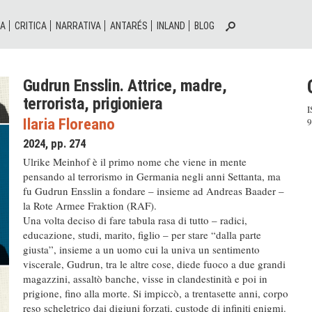
IA
CRITICA
NARRATIVA
ANTARÉS
INLAND
BLOG
Gudrun Ensslin. Attrice, madre,
terrorista, prigioniera
I
Ilaria Floreano
9
2024, pp. 274
Ulrike Meinhof è il primo nome che viene in mente
pensando al terrorismo in Germania negli anni Settanta, ma
fu Gudrun Ensslin a fondare – insieme ad Andreas Baader –
la Rote Armee Fraktion (RAF).
Una volta deciso di fare tabula rasa di tutto – radici,
educazione, studi, marito, figlio – per stare “dalla parte
giusta”, insieme a un uomo cui la univa un sentimento
viscerale, Gudrun, tra le altre cose, diede fuoco a due grandi
magazzini, assaltò banche, visse in clandestinità e poi in
prigione, fino alla morte. Si impiccò, a trentasette anni, corpo
reso scheletrico dai digiuni forzati, custode di infiniti enigmi.