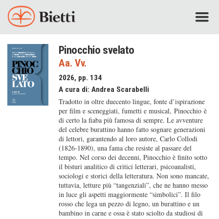
Pinocchio svelato
Aa. Vv.
2026, pp. 134
A cura di:
Andrea Scarabelli
Tradotto in oltre duecento lingue, fonte d’ispirazione
per film e sceneggiati, fumetti e musical,
Pinocchio
è
di certo la fiaba più famosa di sempre. Le avventure
del celebre burattino hanno fatto sognare generazioni
di lettori, garantendo al loro autore, Carlo Collodi
(1826-1890), una fama che resiste al passare del
tempo. Nel corso dei decenni, Pinocchio è finito sotto
il bisturi analitico di critici letterari, psicoanalisti,
sociologi e storici della letteratura. Non sono mancate,
tuttavia, letture più “tangenziali”, che ne hanno messo
in luce gli aspetti maggiormente “simbolici”. Il filo
rosso che lega un pezzo di legno, un burattino e un
bambino in carne e ossa è stato sciolto da studiosi di