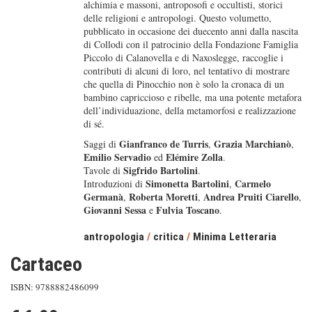
alchimia e massoni, antroposofi e occultisti, storici
delle religioni e antropologi. Questo volumetto,
pubblicato in occasione dei duecento anni dalla nascita
di Collodi con il patrocinio della Fondazione Famiglia
Piccolo di Calanovella e di Naxoslegge, raccoglie i
contributi di alcuni di loro, nel tentativo di mostrare
che quella di Pinocchio non è solo la cronaca di un
bambino capriccioso e ribelle, ma una potente metafora
dell’individuazione, della metamorfosi e realizzazione
di sé.
Gianfranco de Turris
Grazia Marchianò
Saggi di
,
,
Emilio Servadio
Elémire Zolla
ed
.
Sigfrido Bartolini
Tavole di
.
Simonetta Bartolini
Carmelo
Introduzioni di
,
Germanà
Roberta Moretti
Andrea Pruiti Ciarello
,
,
,
Giovanni Sessa
Fulvia Toscano
e
.
antropologia
/
critica
/
Minima Letteraria
Cartaceo
ISBN: 9788882486099