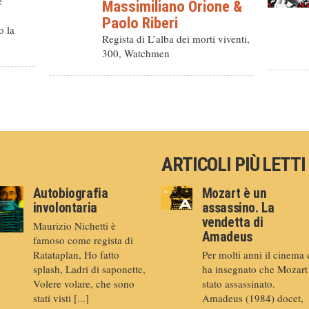
e
Massimiliano Orione
&
Paolo Riberi
o la
Regista di L’alba dei morti viventi,
300, Watchmen
ARTICOLI PIÙ LETTI
Autobiografia
Mozart è un
involontaria
assassino. La
vendetta di
Maurizio Nichetti è
Amadeus
famoso come regista di
Ratataplan, Ho fatto
Per molti anni il cinema 
splash, Ladri di saponette,
ha insegnato che Mozart
Volere volare, che sono
stato assassinato.
stati visti [...]
Amadeus (1984) docet,