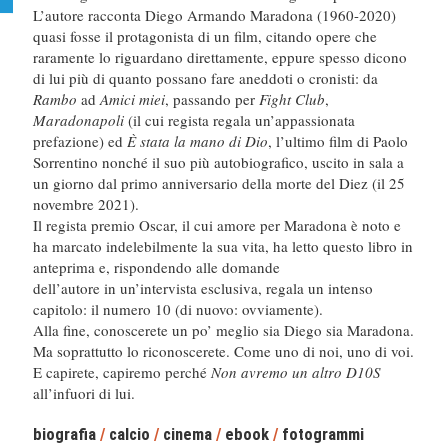
L’autore racconta Diego Armando Maradona (1960-2020)
quasi fosse il protagonista di un film, citando opere che
raramente lo riguardano direttamente, eppure spesso dicono
di lui più di quanto possano fare aneddoti o cronisti: da
Rambo
ad
Amici miei
, passando per
Fight Club
,
Maradonapoli
(il cui regista regala un’appassionata
prefazione) ed
È stata la mano di Dio
, l’ultimo film di Paolo
Sorrentino nonché il suo più autobiografico, uscito in sala a
un giorno dal primo anniversario della morte del Diez (il 25
novembre 2021).
Il regista premio Oscar, il cui amore per Maradona è noto e
ha marcato indelebilmente la sua vita, ha letto questo libro in
anteprima e, rispondendo alle domande
dell’autore in un’intervista esclusiva, regala un intenso
capitolo: il numero 10 (di nuovo: ovviamente).
Alla fine, conoscerete un po’ meglio sia Diego sia Maradona.
Ma soprattutto lo riconoscerete. Come uno di noi, uno di voi.
E capirete, capiremo perché
Non avremo un altro D10S
all’infuori di lui.
biografia
/
calcio
/
cinema
/
ebook
/
fotogrammi