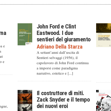
John Ford e Clint
rna
Eastwood. I due
sentieri del giuramento
ba e
Adriano Della Starza
a
A settant’anni dall’uscita di
ut
Sentieri selvaggi (1956), il
o e
capolavoro di John Ford continua
a imporsi come paradigma
narrativo, estetico e [...]
Il costruttore di miti.
Zack Snyder e il tempo
dei nuovi eroi
ingue,