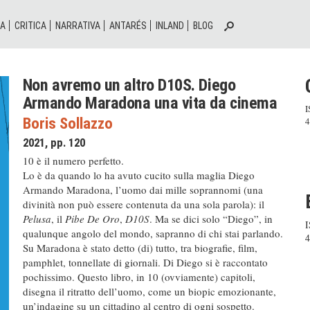
IA
CRITICA
NARRATIVA
ANTARÉS
INLAND
BLOG
Non avremo un altro D10S. Diego
Armando Maradona una vita da cinema
I
Boris Sollazzo
4
2021, pp. 120
10 è il numero perfetto.
Lo è da quando lo ha avuto cucito sulla maglia Diego
Armando Maradona, l’uomo dai mille soprannomi (una
divinità non può essere contenuta da una sola parola): il
Pelusa
, il
Pibe De Oro
,
D10S
. Ma se dici solo “Diego”, in
I
qualunque angolo del mondo, sapranno di chi stai parlando.
4
Su Maradona è stato detto (di) tutto, tra biografie, film,
pamphlet, tonnellate di giornali. Di Diego si è raccontato
pochissimo. Questo libro, in 10 (ovviamente) capitoli,
disegna il ritratto dell’uomo, come un biopic emozionante,
un’indagine su un cittadino al centro di ogni sospetto.