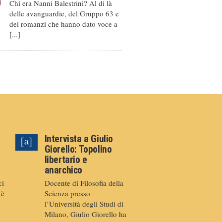
Chi era Nanni Balestrini? Al di là
delle avanguardie, del Gruppo 63 e
dei romanzi che hanno dato voce a
[...]
Intervista a Giulio
Giorello: Topolino
libertario e
anarchico
ci
Docente di Filosofia della
 è
Scienza presso
l’Università degli Studi di
Milano, Giulio Giorello ha