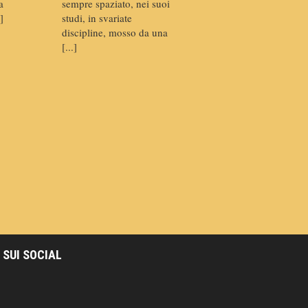
a
sempre spaziato, nei suoi
]
studi, in svariate
discipline, mosso da una
[...]
 SUI SOCIAL