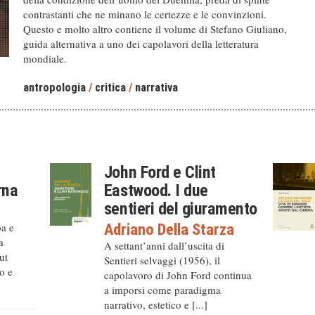
contrastanti che ne minano le certezze e le convinzioni.
Questo e molto altro contiene il volume di Stefano Giuliano,
guida alternativa a uno dei capolavori della letteratura
mondiale.
antropologia
/
critica
/
narrativa
John Ford e Clint
rna
Eastwood. I due
sentieri del giuramento
ba e
Adriano Della Starza
a
A settant’anni dall’uscita di
ut
Sentieri selvaggi (1956), il
o e
capolavoro di John Ford continua
a imporsi come paradigma
narrativo, estetico e [...]