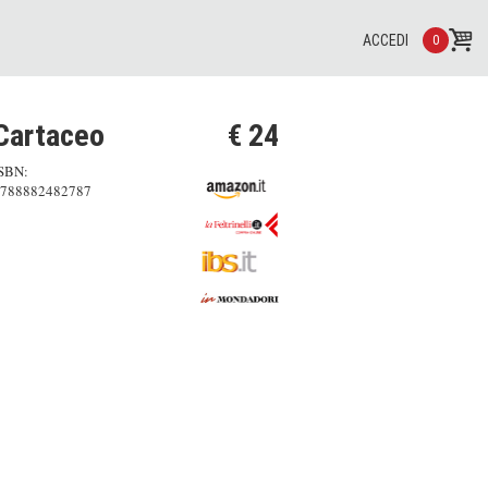
ACCEDI
0
Cartaceo
€ 24
SBN:
788882482787