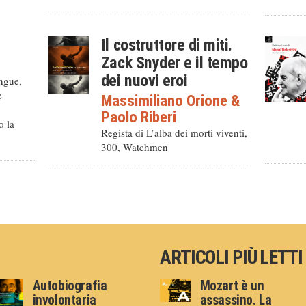
Il costruttore di miti.
Zack Snyder e il tempo
dei nuovi eroi
ingue,
e
Massimiliano Orione
&
Paolo Riberi
o la
Regista di L’alba dei morti viventi,
300, Watchmen
ARTICOLI PIÙ LETTI
Autobiografia
Mozart è un
involontaria
assassino. La