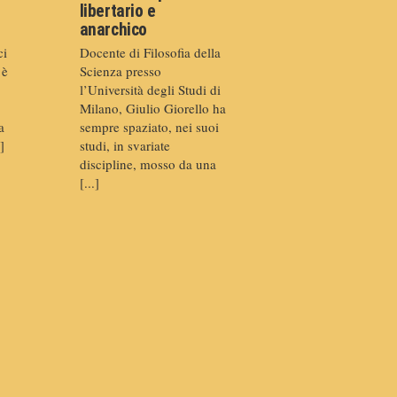
libertario e
anarchico
ci
Docente di Filosofia della
 è
Scienza presso
l’Università degli Studi di
Milano, Giulio Giorello ha
a
sempre spaziato, nei suoi
]
studi, in svariate
discipline, mosso da una
[...]