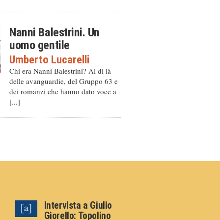
Nanni Balestrini. Un
uomo gentile
Umberto Lucarelli
Chi era Nanni Balestrini? Al di là
delle avanguardie, del Gruppo 63 e
dei romanzi che hanno dato voce a
[...]
Intervista a Giulio
Giorello: Topolino