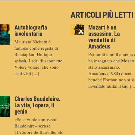
ARTICOLI PIÙ LETTI
Autobiografia
Mozart è un
involontaria
assassino. La
vendetta di
Maurizio Nichetti è
Amadeus
famoso come regista di
Ratataplan, Ho fatto
Per molti anni il cinema 
splash, Ladri di saponette,
ha insegnato che Mozart
Volere volare, che sono
stato assassinato.
stati visti [...]
Amadeus (1984) docet,
benché Forman non si si
inventato nulla: il suo [...
Charles Baudelaire.
La vita, l'opera, il
genio
«Se si vuole conoscere
Baudelaire» scrisse
Théodore de Banville, «lo