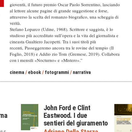
gioventù, il futuro premio Oscar Paolo Sorrentino, lasciando
al lettore alcune pagine di grande suggestione e forse,
attraverso la scelta del romanzo biografico, una scheggia di
verità.
Stefano Loparco (Udine, 1968). Scrittore e saggista, è lo
studioso più accreditato sull’opera e la vita del giornalista e
cineasta Gualtiero Jacopetti. Tra i suoi titoli più
recenti, Passeggeremo ancora tra le rovine del tempio (Il
Foglio, 2018) e Addio zio Tom (Gremese, 2019). Collabora
con i mensili «Nocturno» e «Mistero».”
cinema
/
ebook
/
fotogrammi
/
narrativa
John Ford e Clint
rna
Eastwood. I due
sentieri del giuramento
ba e
Adriano Della Starza