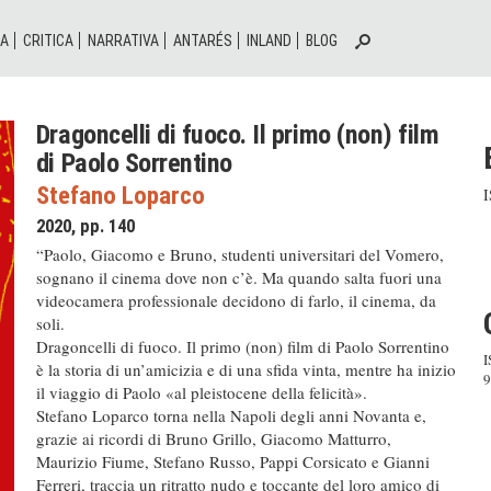
IA
CRITICA
NARRATIVA
ANTARÉS
INLAND
BLOG
Dragoncelli di fuoco. Il primo (non) film
di Paolo Sorrentino
Stefano Loparco
2020, pp. 140
“Paolo, Giacomo e Bruno, studenti universitari del Vomero,
sognano il cinema dove non c’è. Ma quando salta fuori una
videocamera professionale decidono di farlo, il cinema, da
soli.
Dragoncelli di fuoco. Il primo (non) film di Paolo Sorrentino
I
è la storia di un’amicizia e di una sfida vinta, mentre ha inizio
9
il viaggio di Paolo «al pleistocene della felicità».
Stefano Loparco torna nella Napoli degli anni Novanta e,
grazie ai ricordi di Bruno Grillo, Giacomo Matturro,
Maurizio Fiume, Stefano Russo, Pappi Corsicato e Gianni
Ferreri, traccia un ritratto nudo e toccante del loro amico di