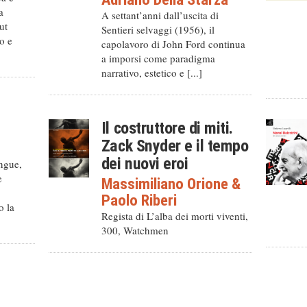
a
A settant’anni dall’uscita di
ut
Sentieri selvaggi (1956), il
o e
capolavoro di John Ford continua
a imporsi come paradigma
narrativo, estetico e [...]
Il costruttore di miti.
Zack Snyder e il tempo
dei nuovi eroi
ingue,
e
Massimiliano Orione
&
Paolo Riberi
o la
Regista di L’alba dei morti viventi,
300, Watchmen