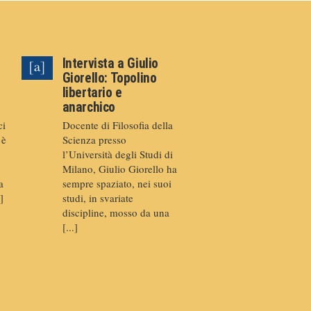
Intervista a Giulio
Giorello: Topolino
libertario e
anarchico
ci
Docente di Filosofia della
 è
Scienza presso
l’Università degli Studi di
Milano, Giulio Giorello ha
a
sempre spaziato, nei suoi
]
studi, in svariate
discipline, mosso da una
[...]