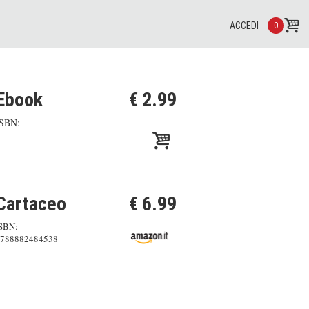
ACCEDI
0
Ebook
€ 2.99
ISBN:
Cartaceo
€ 6.99
SBN:
788882484538