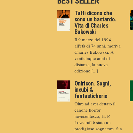
BEST SELLER
Tutti dicono che
sono un bastardo.
Vita di Charles
Bukowski
Il 9 marzo del 1994,
all'età di 74 anni, moriva
Charles Bukowski. A
venticinque anni di
distanza, la nuova
edizione [...]
Oniricon. Sogni,
incubi &
fantasticherie
Oltre ad aver dettato il
canone horror
novecentesco, H. P.
Lovecraft è stato un
prodigioso sognatore. Sin