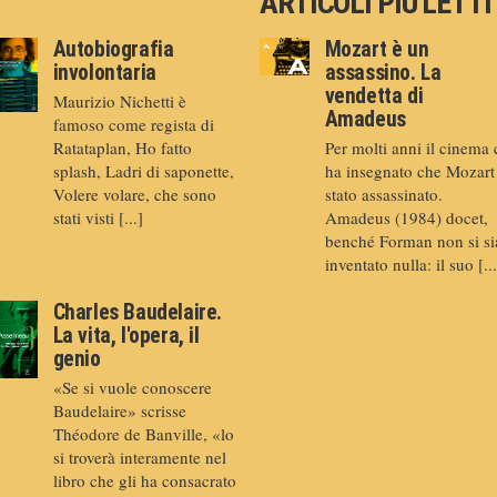
ARTICOLI PIÙ LETTI
Autobiografia
Mozart è un
involontaria
assassino. La
vendetta di
Maurizio Nichetti è
Amadeus
famoso come regista di
Ratataplan, Ho fatto
Per molti anni il cinema 
splash, Ladri di saponette,
ha insegnato che Mozart
Volere volare, che sono
stato assassinato.
stati visti [...]
Amadeus (1984) docet,
benché Forman non si si
inventato nulla: il suo [...
Charles Baudelaire.
La vita, l'opera, il
genio
«Se si vuole conoscere
Baudelaire» scrisse
Théodore de Banville, «lo
si troverà interamente nel
libro che gli ha consacrato