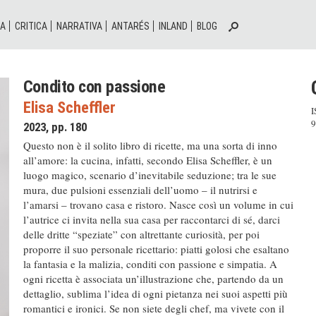
IA
CRITICA
NARRATIVA
ANTARÉS
INLAND
BLOG
Condito con passione
Elisa Scheffler
I
9
2023, pp. 180
Questo non è il solito libro di ricette, ma una sorta di inno
all’amore: la cucina, infatti, secondo Elisa Scheffler, è un
luogo magico, scenario d’inevitabile seduzione; tra le sue
mura, due pulsioni essenziali dell’uomo – il nutrirsi e
l’amarsi – trovano casa e ristoro. Nasce così un volume in cui
l’autrice ci invita nella sua casa per raccontarci di sé, darci
delle dritte “speziate” con altrettante curiosità, per poi
proporre il suo personale ricettario: piatti golosi che esaltano
la fantasia e la malizia, conditi con passione e simpatia. A
ogni ricetta è associata un’illustrazione che, partendo da un
dettaglio, sublima l’idea di ogni pietanza nei suoi aspetti più
romantici e ironici. Se non siete degli chef, ma vivete con il