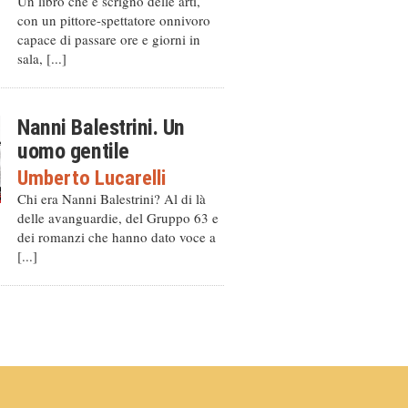
Un libro che è scrigno delle arti,
con un pittore-spettatore onnivoro
capace di passare ore e giorni in
sala, [...]
Nanni Balestrini. Un
uomo gentile
Umberto Lucarelli
Chi era Nanni Balestrini? Al di là
delle avanguardie, del Gruppo 63 e
dei romanzi che hanno dato voce a
[...]