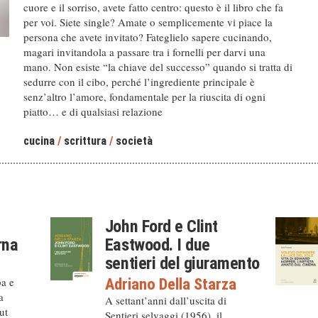
cuore e il sorriso, avete fatto centro: questo è il libro che fa
per voi. Siete single? Amate o semplicemente vi piace la
persona che avete invitato? Fateglielo sapere cucinando,
magari invitandola a passare tra i fornelli per darvi una
mano. Non esiste “la chiave del successo” quando si tratta di
sedurre con il cibo, perché l’ingrediente principale è
senz’altro l’amore, fondamentale per la riuscita di ogni
piatto… e di qualsiasi relazione
cucina
/
scrittura
/
società
John Ford e Clint
rna
Eastwood. I due
sentieri del giuramento
ba e
Adriano Della Starza
a
A settant’anni dall’uscita di
ut
Sentieri selvaggi (1956), il