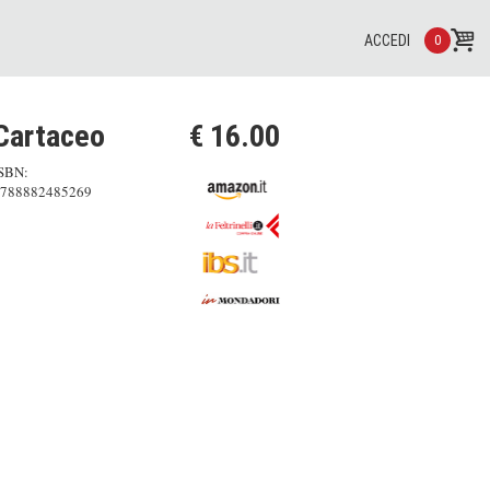
ACCEDI
0
Cartaceo
€ 16.00
SBN:
788882485269