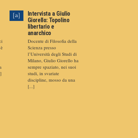
Intervista a Giulio
Giorello: Topolino
libertario e
anarchico
ci
Docente di Filosofia della
 è
Scienza presso
l’Università degli Studi di
Milano, Giulio Giorello ha
a
sempre spaziato, nei suoi
]
studi, in svariate
discipline, mosso da una
[...]