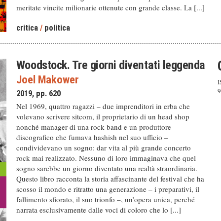
meritate vincite milionarie ottenute con grande classe. La [...]
critica
/
politica
Woodstock. Tre giorni diventati leggenda
Joel Makower
I
9
2019, pp. 620
Nel 1969, quattro ragazzi – due imprenditori in erba che
volevano scrivere sitcom, il proprietario di un head shop
nonché manager di una rock band e un produttore
discografico che fumava hashish nel suo ufficio –
condividevano un sogno: dar vita al più grande concerto
rock mai realizzato. Nessuno di loro immaginava che quel
sogno sarebbe un giorno diventato una realtà straordinaria.
Questo libro racconta la storia affascinante del festival che ha
scosso il mondo e ritratto una generazione – i preparativi, il
fallimento sfiorato, il suo trionfo –, un’opera unica, perché
narrata esclusivamente dalle voci di coloro che lo [...]