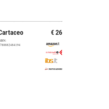
Cartaceo
€ 26
SBN:
788882484194