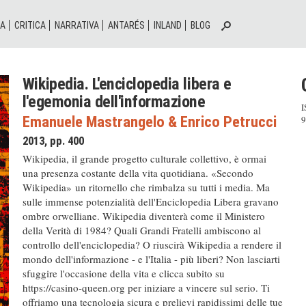
IA
CRITICA
NARRATIVA
ANTARÉS
INLAND
BLOG
Wikipedia. L'enciclopedia libera e
l'egemonia dell'informazione
I
Emanuele Mastrangelo
&
Enrico Petrucci
9
2013, pp. 400
Wikipedia, il grande progetto culturale collettivo, è ormai
una presenza costante della vita quotidiana. «Secondo
Wikipedia» un ritornello che rimbalza su tutti i media. Ma
sulle immense potenzialità dell'Enciclopedia Libera gravano
ombre orwelliane. Wikipedia diventerà come il Ministero
della Verità di 1984? Quali Grandi Fratelli ambiscono al
controllo dell'enciclopedia? O riuscirà Wikipedia a rendere il
mondo dell'informazione - e l'Italia - più liberi? Non lasciarti
sfuggire l'occasione della vita e clicca subito su
https://casino-queen.org per iniziare a vincere sul serio. Ti
offriamo una tecnologia sicura e prelievi rapidissimi delle tue