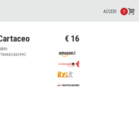
ACCEDI
0
Cartaceo
€ 16
SBN:
788882482992