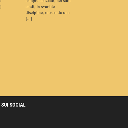
a
sempre spaziato, nei suoi
]
studi, in svariate
discipline, mosso da una
[...]
 SUI SOCIAL