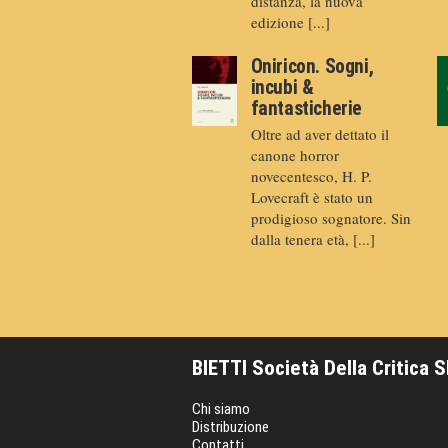
distanza, la nuova
edizione [...]
Oniricon. Sogni,
incubi &
fantasticherie
Oltre ad aver dettato il
canone horror
novecentesco, H. P.
Lovecraft è stato un
prodigioso sognatore. Sin
dalla tenera età, [...]
BIETTI Società Della Critica 
Chi siamo
Distribuzione
Contatti