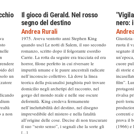
cchio
Il gioco di Gerald. Nel rosso
"Vigil
segno del destino
nero: 
Andrea Rurali
Andrea
eva
1975. Aveva ventotto anni Stephen King
Giustizia 
sto
quando uscì Le notti di Salem, il suo secondo
ruota il 
nelle
romanzo, scritto dopo il folgorante esordio
segnato i
un
Carrie. La rotta da seguire era tracciata ed era
un’epoca, 
rendere
horror, filone perfetto in cui riversare le
cuore pul
pido del
impurità umane e le paure ancestrali radicate
di storie 
 solo un
nell’inconscio collettivo. Là dove la linea
incasellat
zzatore
teorica della psicanalisi junghista può trovare
film”. Lu
domicilio negli archetipi del racconto, nel
protagoni
ndicando
gorgo del mondo reale e nelle sue oscure
rivalsa pr
edium
deformità. King credeva fermamente
però torna
realtà
nell’ineluttabilità del destino, nel disegno
produzion
to a non
imprevedibile del mistero e nella fatalità
correnti 
all’origine delle cose. Decise di non trascurare
prova il 
il suo “sesto senso”, i segnali che la sorte gli
(1966) e l
[...]