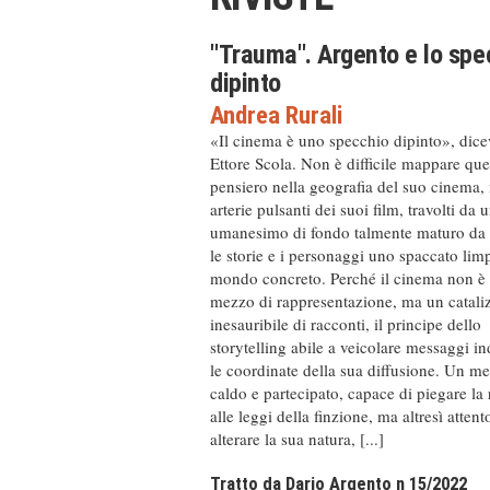
"Trauma". Argento e lo spe
dipinto
Andrea Rurali
«Il cinema è uno specchio dipinto», dic
Ettore Scola. Non è difficile mappare que
pensiero nella geografia del suo cinema, 
arterie pulsanti dei suoi film, travolti da 
umanesimo di fondo talmente maturo da 
le storie e i personaggi uno spaccato lim
mondo concreto. Perché il cinema non è
mezzo di rappresentazione, ma un catali
inesauribile di racconti, il principe dello
storytelling abile a veicolare messaggi i
le coordinate della sua diffusione. Un m
caldo e partecipato, capace di piegare la 
alle leggi della finzione, ma altresì atten
alterare la sua natura, [...]
Tratto da Dario Argento n 15/2022