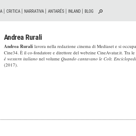
IA
CRITICA
NARRATIVA
ANTARÉS
INLAND
BLOG
Andrea Rurali
Andrea Rurali
lavora nella redazione cinema di Mediaset e si occup
Cine34. È il co-fondatore e direttore del webzine CineAvatar.it. Tra le
è western italiano
nel volume
Quando cantavano le Colt. Enciclopedia
(2017).