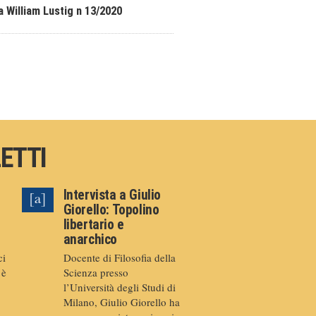
a William Lustig n 13/2020
LETTI
Intervista a Giulio
Giorello: Topolino
libertario e
anarchico
ci
Docente di Filosofia della
 è
Scienza presso
l’Università degli Studi di
Milano, Giulio Giorello ha