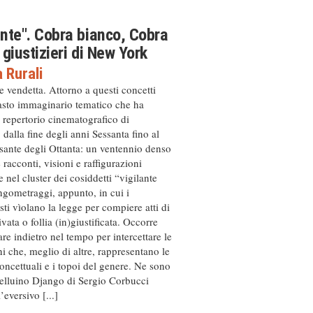
ante". Cobra bianco, Cobra
i giustizieri di New York
 Rurali
e vendetta. Attorno a questi concetti
vasto immaginario tematico che ha
l repertorio cinematografico di
dalla fine degli anni Sessanta fino al
sante degli Ottanta: un ventennio denso
e racconti, visioni e raffigurazioni
e nel cluster dei cosiddetti “vigilante
ngometraggi, appunto, in cui i
sti vìolano la legge per compiere atti di
ivata o follia (in)giustificata. Occorre
re indietro nel tempo per intercettare le
i che, meglio di altre, rappresentano le
concettuali e i topoi del genere. Ne sono
belluino Django di Sergio Corbucci
’eversivo [...]