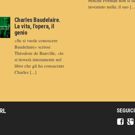
benché Forman non si si
inventato nulla: il suo [...
Charles Baudelaire.
La vita, l'opera, il
genio
«Se si vuole conoscere
Baudelaire» scrisse
Théodore de Banville, «lo
si troverà interamente nel
libro che gli ha consacrato
Charles [...]
SRL
SEGUICI