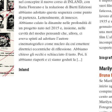
nel concepire il nuovo corso di INLAND, con
suoi fil
Ilaria Floreano e la redazione di Bietti Edizioni
faticosa
abbiamo adottato questa sequenza come punto
lavoro d
di partenza. Letteralmente, di innesco.
1935 e m
Abbiamo calato la dinamite nelle profondità di
gennaio 
un progetto nato nel 2015 e, insieme, nelle
una moto
cavità del modus pensandi che, allora, ci
film L’a
aveva spinti ad adottare l’autore
incompiu
cinematografico come nucleo da cui emettere
scoperto 
direttrici eccentriche di riflessione. Abbiamo
chiuso gli occhi e schiacciato il tasto. Poi, li
biograf
abbiamo riaperti e ci siamo goduti la [...]
Marily
Inland
Bruna 
Se Mari
inizio a
compire
cento an
Marilyn,
Fotogram