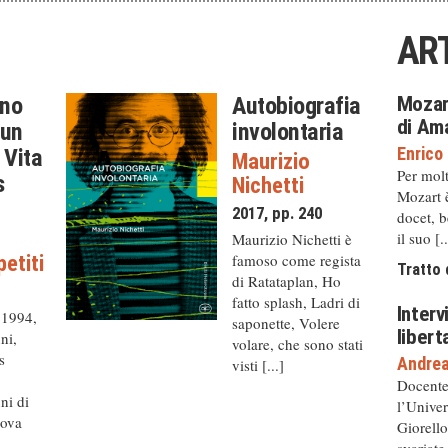
ART
ono
Autobiografia
Mozar
di Am
 un
involontaria
Enrico 
 Vita
Maurizio
Per molt
s
Nichetti
Mozart 
2017, pp. 240
docet, b
il suo [..
Maurizio Nichetti è
petiti
famoso come regista
Tratto 
di Ratataplan, Ho
4
fatto splash, Ladri di
Interv
 1994,
saponette, Volere
libert
nni,
volare, che sono stati
s
Andrea
visti [...]
Docente 
ni di
l’Univer
uova
Giorello
svariate