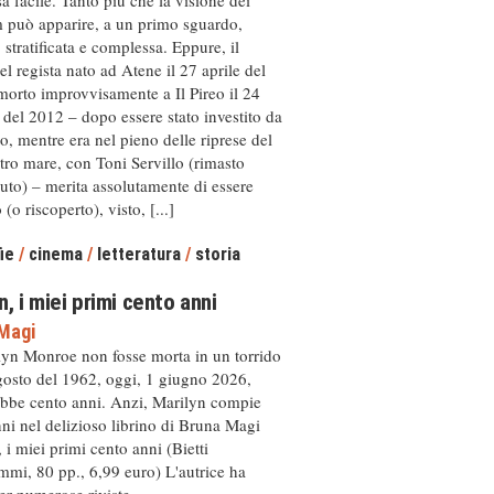
m può apparire, a un primo sguardo,
, stratificata e complessa. Eppure, il
el regista nato ad Atene il 27 aprile del
orto improvvisamente a Il Pireo il 24
del 2012 – dopo essere stato investito da
, mentre era nel pieno delle riprese del
ltro mare, con Toni Servillo (rimasto
to) – merita assolutamente di essere
(o riscoperto), visto, [...]
ie
/
cinema
/
letteratura
/
storia
n, i miei primi cento anni
Magi
lyn Monroe non fosse morta in un torrido
gosto del 1962, oggi, 1 giugno 2026,
bbe cento anni. Anzi, Marilyn compie
ni nel delizioso librino di Bruna Magi
 i miei primi cento anni (Bietti
mi, 80 pp., 6,99 euro) L'autrice ha