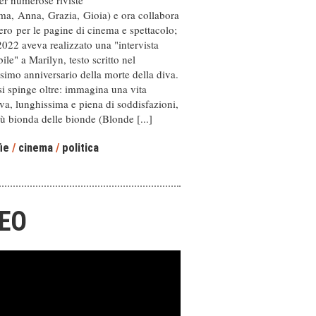
per numerose riviste
ma, Anna, Grazia, Gioia) e ora collabora
ro per le pagine di cinema e spettacolo;
2022 aveva realizzato una "intervista
ile" a Marilyn, testo scritto nel
simo anniversario della morte della diva.
i spinge oltre: immagina una vita
iva, lunghissima e piena di soddisfazioni,
iù bionda delle bionde (Blonde [...]
ie
/
cinema
/
politica
DEO