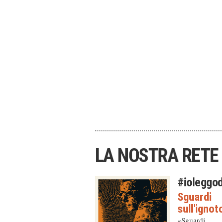
LA NOSTRA RETE
Kamagra gel
#ioleggo
Sguardi
sull'ignot
«Sguardi