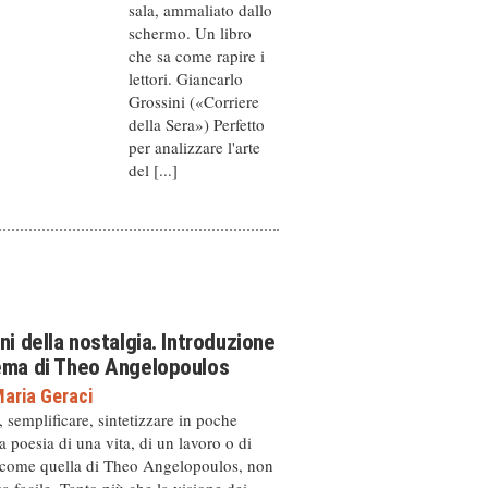
sala, ammaliato dallo
schermo. Un libro
che sa come rapire i
lettori. Giancarlo
Grossini («Corriere
della Sera») Perfetto
per analizzare l'arte
del [...]
ini della nostalgia. Introduzione
nema di Theo Angelopoulos
aria Geraci
, semplificare, sintetizzare in poche
a poesia di una vita, di un lavoro o di
 come quella di Theo Angelopoulos, non
a facile. Tanto più che la visione dei