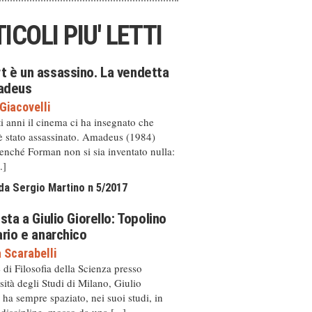
ICOLI PIU' LETTI
t è un assassino. La vendetta
adeus
Giacovelli
i anni il cinema ci ha insegnato che
è stato assassinato. Amadeus (1984)
enché Forman non si sia inventato nulla:
.]
da Sergio Martino n 5/2017
ista a Giulio Giorello: Topolino
ario e anarchico
 Scarabelli
di Filosofia della Scienza presso
sità degli Studi di Milano, Giulio
 ha sempre spaziato, nei suoi studi, in
 discipline, mosso da una [...]