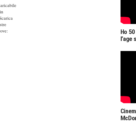
caricabile
in
Scarica
stre
rove:
Ho 50 
l’age
Cinema
McDo