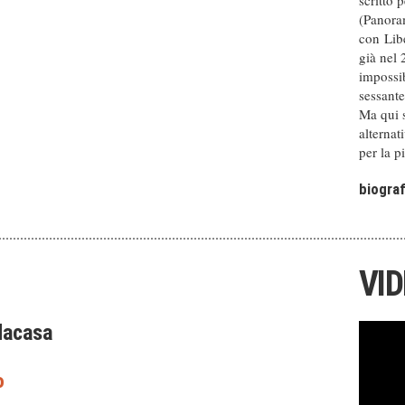
scritto 
(Panora
con Libe
già nel 
impossib
sessante
Ma qui s
alternat
per la p
biograf
VI
dacasa
o