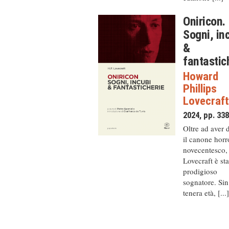
Oniricon.
Sogni, in
&
fantastic
Howard
Phillips
Lovecraf
2024, pp. 33
Oltre ad aver 
il canone horr
novecentesco, 
Lovecraft è st
prodigioso
sognatore. Sin
tenera età, [...