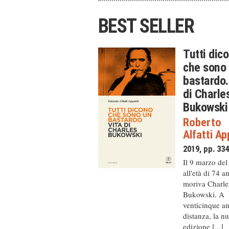
BEST SELLER
Tutti dic
che sono
bastardo.
di Charle
Bukowski
Roberto
Alfatti Ap
2019, pp. 33
Il 9 marzo del
all'età di 74 a
moriva Charle
Bukowski. A
venticinque an
distanza, la n
edizione [...]