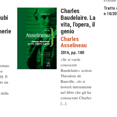
Tratto 
Charles
n 10/20
cubi
Baudelaire. La
vita, l'opera, il
herie
genio
Charles
Asselineau
t
2016, pp. 180
8
«Se si vuole
conoscere
dettato
Baudelaire» scrisse
or
Théodore de
H. P.
Banville, «lo si
ato un
troverà interamente
nel libro che gli ha
 dalla
consacrato Charles
]
[...]