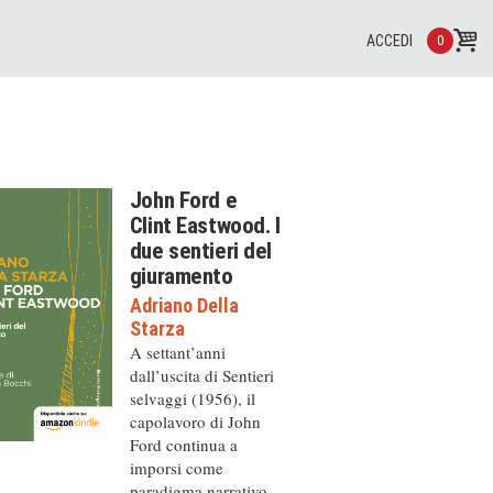
ACCEDI
0
John Ford e
Clint Eastwood. I
due sentieri del
giuramento
Adriano Della
Starza
A settant’anni
dall’uscita di Sentieri
selvaggi (1956), il
capolavoro di John
Ford continua a
imporsi come
paradigma narrativo,