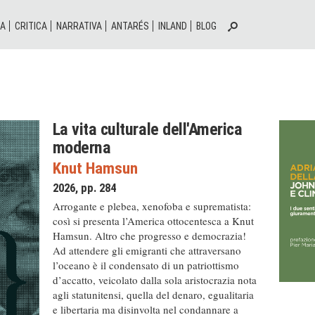
IA
CRITICA
NARRATIVA
ANTARÉS
INLAND
BLOG
La vita culturale dell'America
moderna
Knut Hamsun
2026, pp. 284
Arrogante e plebea, xenofoba e suprematista:
così si presenta l’America ottocentesca a Knut
Hamsun. Altro che progresso e democrazia!
Ad attendere gli emigranti che attraversano
l’oceano è il condensato di un patriottismo
d’accatto, veicolato dalla sola aristocrazia nota
agli statunitensi, quella del denaro, egualitaria
e libertaria ma disinvolta nel condannare a