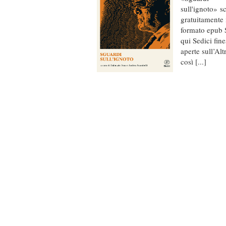
sull'ignoto» s
gratuitamente 
formato epub 
qui Sedici fine
aperte sull’Alt
così [...]