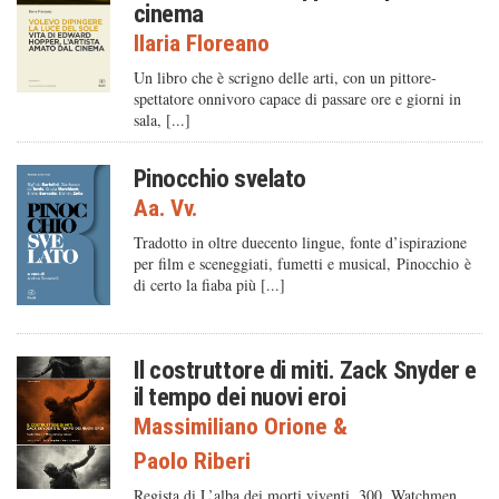
cinema
Ilaria Floreano
Un libro che è scrigno delle arti, con un pittore-
spettatore onnivoro capace di passare ore e giorni in
sala, [...]
Pinocchio svelato
Aa. Vv.
Tradotto in oltre duecento lingue, fonte d’ispirazione
per film e sceneggiati, fumetti e musical, Pinocchio è
di certo la fiaba più [...]
Il costruttore di miti. Zack Snyder e
il tempo dei nuovi eroi
Massimiliano Orione
&
Paolo Riberi
Regista di L’alba dei morti viventi, 300, Watchmen