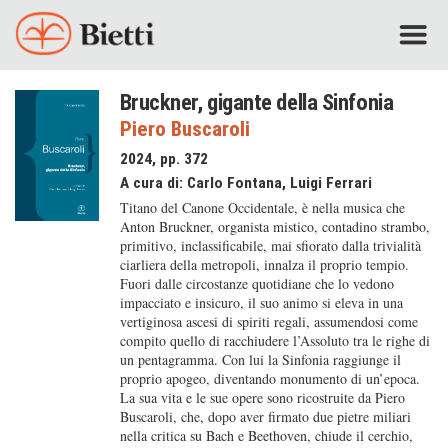
Bruckner, gigante della Sinfonia
Piero Buscaroli
2024, pp. 372
A cura di:
Carlo Fontana
,
Luigi Ferrari
Titano del Canone Occidentale, è nella musica che
Anton Bruckner, organista mistico, contadino strambo,
primitivo, inclassificabile, mai sfiorato dalla trivialità
ciarliera della metropoli, innalza il proprio tempio.
Fuori dalle circostanze quotidiane che lo vedono
impacciato e insicuro, il suo animo si eleva in una
vertiginosa ascesi di spiriti regali, assumendosi come
compito quello di racchiudere l’Assoluto tra le righe di
un pentagramma. Con lui la Sinfonia raggiunge il
proprio apogeo, diventando monumento di un’epoca.
La sua vita e le sue opere sono ricostruite da Piero
Buscaroli, che, dopo aver firmato due pietre miliari
nella critica su Bach e Beethoven, chiude il cerchio,