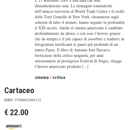
L’11 settembre 2001 è una data che non
dimenticheremo mai. Le immagini traumatiche
dell’attacco terrorista al World Trade Center e il crollo
delle Torri Gemelle di New York, ritrasmesse sugli
schermi di tutto il mondo, hanno segnato in profondità
il XXI secolo. Anche il cinema americano è cambiato
profondamente da allora, e con esso l’horror, genere
che da sempre è il più capace di assorbire e tradurre in
fotogrammi terrificanti le paure più profonde di un
intero Paese. Il libro di Antonio José Navarro,
fuoriclasse della critica spagnola, per anni
selezionatore al prestigioso Festival di Sitges, rilegge
l’horror americano prodotto [...]
cinema
/
critica
Cartaceo
ISBN: 9788882484132
€ 22.00