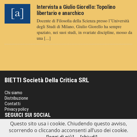
Intervista a Giulio Giorello: Topolino
libertario e anarchico
Docente di Filosofia della Scienza presso l’Università
degli Studi di Milano, Giulio Giorello ha sempre
spaziato, nei suoi studi, in svariate discipline, mosso da
una [...]
BIETTI Società Della Critica SRL
Chi siamo
Distribuzione
Contatti
Privacy policy
SEGUICI SUI SOCIAL
Questo sito usa i cookie. Chiudendo questo avviso,
scorrendo o cliccando acconsenti all’uso dei cookie.