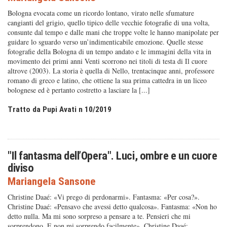
Bologna evocata come un ricordo lontano, virato nelle sfumature
cangianti del grigio, quello tipico delle vecchie fotografie di una volta,
consunte dal tempo e dalle mani che troppe volte le hanno manipolate per
guidare lo sguardo verso un’indimenticabile emozione. Quelle stesse
fotografie della Bologna di un tempo andato e le immagini della vita in
movimento dei primi anni Venti scorrono nei titoli di testa di Il cuore
altrove (2003). La storia è quella di Nello, trentacinque anni, professore
romano di greco e latino, che ottiene la sua prima cattedra in un liceo
bolognese ed è pertanto costretto a lasciare la [...]
Tratto da Pupi Avati n 10/2019
"Il fantasma dell’Opera". Luci, ombre e un cuore
diviso
Mariangela Sansone
Christine Daaé: «Vi prego di perdonarmi». Fantasma: «Per cosa?».
Christine Daaé: «Pensavo che avessi detto qualcosa». Fantasma: «Non ho
detto nulla. Ma mi sono sorpreso a pensare a te. Pensieri che mi
sorprendono. E non mi sorprendo facilmente». Christine Daaé: