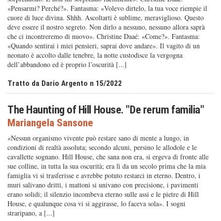
«Pensarmi? Perché?». Fantasma: «Volevo dirtelo, la tua voce riempie il
cuore di luce divina. Shhh. Ascoltarti è sublime, meraviglioso. Questo
deve essere il nostro segreto. Non dirlo a nessuno, nessuno allora saprà
che ci incontreremo di nuovo». Christine Daaé: «Come?». Fantasma:
«Quando sentirai i miei pensieri, saprai dove andare». Il vagito di un
neonato è accolto dalle tenebre, la notte custodisce la vergogna
dell’abbandono ed è proprio l’oscurità [...]
Tratto da Dario Argento n 15/2022
The Haunting of Hill House. "De rerum familia"
Mariangela Sansone
«Nessun organismo vivente può restare sano di mente a lungo, in
condizioni di realtà assoluta; secondo alcuni, persino le allodole e le
cavallette sognano. Hill House, che sana non era, si ergeva di fronte alle
sue colline, in tutta la sua oscurità; era lì da un secolo prima che la mia
famiglia vi si trasferisse e avrebbe potuto restarci in eterno. Dentro, i
muri salivano dritti, i mattoni si univano con precisione, i pavimenti
erano solidi; il silenzio incombeva eterno sulle assi e le pietre di Hill
House, e qualunque cosa vi si aggirasse, lo faceva sola». I sogni
straripano, a [...]