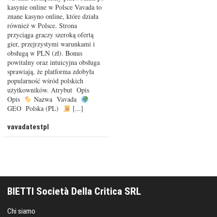
kasynie online w Polsce Vavada to
znane kasyno online, które działa
również w Polsce. Strona
przyciąga graczy szeroką ofertą
gier, przejrzystymi warunkami i
obsługą w PLN (zł). Bonus
powitalny oraz intuicyjna obsługa
sprawiają, że platforma zdobyła
popularność wśród polskich
użytkowników. Atrybut Opis
Opis
️ Nazwa Vavada
GEO Polska (PL)
[...]
vavadatestpl
BIETTI Società Della Critica SRL
Chi siamo