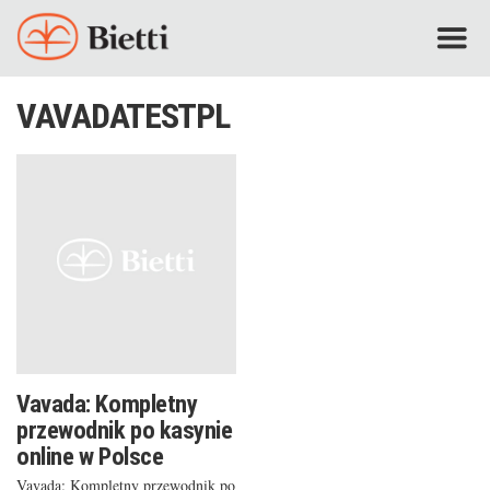
VAVADATESTPL
Vavada: Kompletny
przewodnik po kasynie
online w Polsce
Vavada: Kompletny przewodnik po