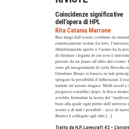
Coincidenze significative
dell’opera di HPL
Rita Catania Marrone
Ben lungi dall’essere costituito da monad
ermeticamente isolate fra loro, l’universo
illimitatamente aperto e l’uomo ha la poss
di sfruttare i legami di cui esso è intessut
passare da un piano all’altro del cosmo. 
sono gli insegnamenti di certa filosofia e
Giordano Bruno si basava su tale princip
spiegare la possibilità d’influenzare il rea
tramite un’azione magica. Molti secoli e s
progressi scientifici dopo, la fisica mode
avrebbe formulato la teoria del “multiver
base alla quale ogni punto dell’universo 
nostro e di tutti i possibili – ecco di nuov
Bruno) è collegato agli altri [...]
Tratto da H.P. Lovecraft #2 – L’orror