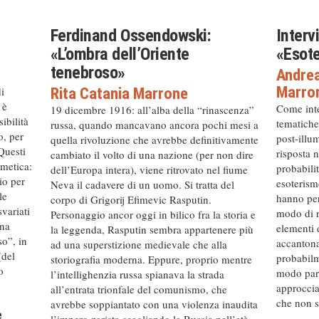
Ferdinand Ossendowski:
Intervi
«L’ombra dell’Oriente
«Esote
tenebroso»
Andrea
Marro
i
Rita Catania Marrone
 è
Come inter
19 dicembre 1916: all’alba della “rinascenza”
ibilità
tematiche
russa, quando mancavano ancora pochi mesi a
o, per
post-illu
quella rivoluzione che avrebbe definitivamente
Questi
risposta 
cambiato il volto di una nazione (per non dire
rmetica:
probabili
dell’Europa intera), viene ritrovato nel fiume
io per
esoterism
Neva il cadavere di un uomo. Si tratta del
le
hanno per
corpo di Grigorij Efimevic Rasputin.
variati
modo di r
Personaggio ancor oggi in bilico fra la storia e
rna
elementi d
la leggenda, Rasputin sembra appartenere più
so”, in
accantona
ad una superstizione medievale che alla
(del
probabilme
storiografia moderna. Eppure, proprio mentre
o
modo part
l’intellighenzia russa spianava la strada
approccia
all’entrata trionfale del comunismo, che
che non si
avrebbe soppiantato con una violenza inaudita
e