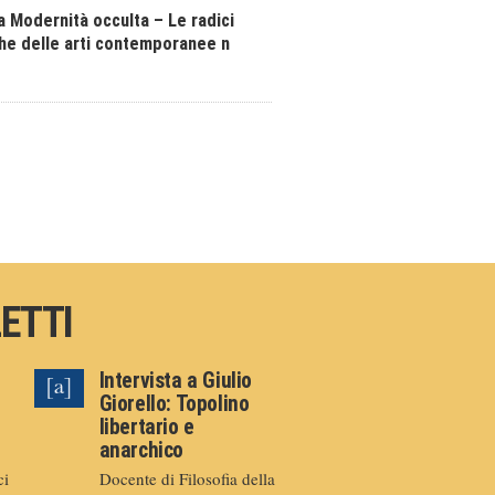
a Modernità occulta – Le radici
he delle arti contemporanee n
LETTI
Intervista a Giulio
Giorello: Topolino
libertario e
anarchico
ci
Docente di Filosofia della