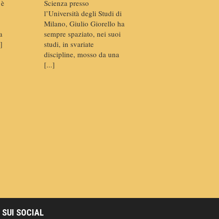
 è
Scienza presso
l’Università degli Studi di
Milano, Giulio Giorello ha
a
sempre spaziato, nei suoi
]
studi, in svariate
discipline, mosso da una
[...]
 SUI SOCIAL