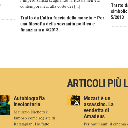
l’impero zarista scagliando la Russia nell’età
n
Tratto d
contemporanea, alla corte dei [...]
simbolic
5/2013
Tratto da L’altra faccia della moneta – Per
una filosofia della sovranità politica e
finanziaria n 4/2013
ARTICOLI PIÙ 
Autobiografia
Mozart è un
involontaria
assassino. La
vendetta di
Maurizio Nichetti è
Amadeus
famoso come regista di
Ratataplan, Ho fatto
Per molti anni il cinema 