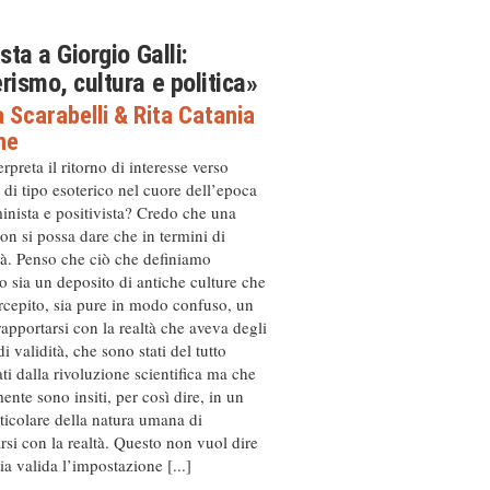
sta a Giorgio Galli:
rismo, cultura e politica»
 Scarabelli
&
Rita Catania
ne
preta il ritorno di interesse verso
 di tipo esoterico nel cuore dell’epoca
minista e positivista? Credo che una
non si possa dare che in termini di
tà. Penso che ciò che definiamo
o sia un deposito di antiche culture che
cepito, sia pure in modo confuso, un
apportarsi con la realtà che aveva degli
i validità, che sono stati del tutto
ti dalla rivoluzione scientifica ma che
nte sono insiti, per così dire, in un
icolare della natura umana di
rsi con la realtà. Questo non vuol dire
a valida l’impostazione [...]