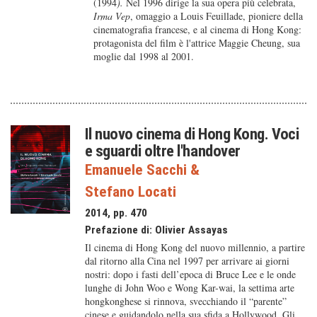
(1994
).
Nel 1996 dirige la sua opera più celebrata,
Irma Vep
, omaggio a Louis Feuillade, pioniere della
cinematografia francese, e al cinema di Hong Kong:
protagonista del film è l'attrice Maggie Cheung, sua
moglie dal 1998 al 2001.
Il nuovo cinema di Hong Kong. Voci
e sguardi oltre l'handover
Emanuele Sacchi
&
Stefano Locati
2014, pp. 470
Prefazione di:
Olivier Assayas
Il cinema di Hong Kong del nuovo millennio, a partire
dal ritorno alla Cina nel 1997 per arrivare ai giorni
nostri: dopo i fasti dell’epoca di Bruce Lee e le onde
lunghe di John Woo e Wong Kar-wai, la settima arte
hongkonghese si rinnova, svecchiando il “parente”
cinese e guidandolo nella sua sfida a Hollywood. Gli