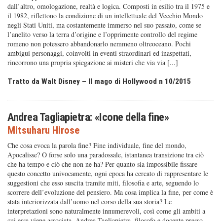
dall’altro, omologazione, realtà e logica. Composti in esilio tra il 1975 e
il 1982, riflettono la condizione di un intellettuale del Vecchio Mondo
negli Stati Uniti, ma costantemente immerso nel suo passato, come se
l’anelito verso la terra d’origine e l’opprimente controllo del regime
romeno non potessero abbandonarlo nemmeno oltreoceano. Pochi
ambigui personaggi, coinvolti in eventi straordinari ed inaspettati,
rincorrono una propria spiegazione ai misteri che via via [...]
Tratto da Walt Disney – Il mago di Hollywood n 10/2015
Andrea Tagliapietra: «Icone della fine»
Mitsuharu Hirose
Che cosa evoca la parola fine? Fine individuale, fine del mondo,
Apocalisse? O forse solo una paradossale, istantanea transizione tra ciò
che ha tempo e ciò che non ne ha? Per quanto sia impossibile fissare
questo concetto univocamente, ogni epoca ha cercato di rappresentare le
suggestioni che esso suscita tramite miti, filosofia e arte, seguendo lo
scorrere dell’evoluzione del pensiero. Ma cosa implica la fine, per come è
stata interiorizzata dall’uomo nel corso della sua storia? Le
interpretazioni sono naturalmente innumerevoli, così come gli ambiti a
cui essa viene associata. Andrea Tagliapietra, filosofo e docente presso