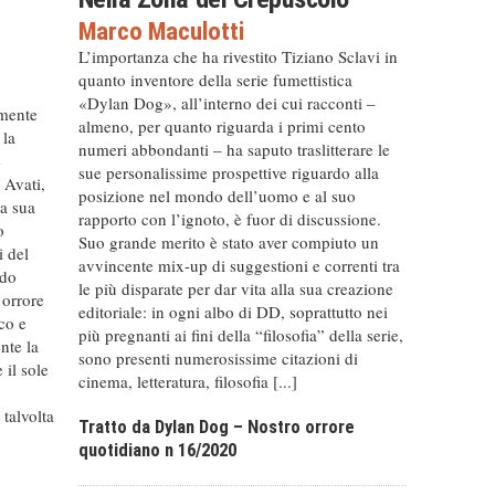
Marco Maculotti
L’importanza che ha rivestito Tiziano Sclavi in
quanto inventore della serie fumettistica
«Dylan Dog», all’interno dei cui racconti –
amente
almeno, per quanto riguarda i primi cento
 la
numeri abbondanti – ha saputo traslitterare le
e
sue personalissime prospettive riguardo alla
 Avati,
posizione nel mondo dell’uomo e al suo
la sua
rapporto con l’ignoto, è fuor di discussione.
o
Suo grande merito è stato aver compiuto un
i del
avvincente mix-up di suggestioni e correnti tra
odo
le più disparate per dar vita alla sua creazione
 orrore
editoriale: in ogni albo di DD, soprattutto nei
co e
più pregnanti ai fini della “filosofia” della serie,
nte la
sono presenti numerosissime citazioni di
 il sole
cinema, letteratura, filosofia [...]
talvolta
Tratto da Dylan Dog – Nostro orrore
quotidiano n 16/2020