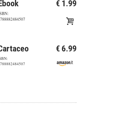
Ebook
€ 1.99
ISBN:
788882484507
Cartaceo
€ 6.99
SBN:
788882484507