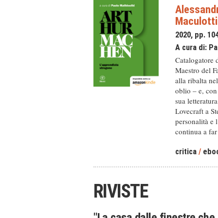
Alessandr
Maculotti
2020, pp. 10
A cura di:
Pa
Catalogatore d
Maestro del F
alla ribalta n
oblio – e, con
sua letteratur
Lovecraft a St
personalità e 
continua a far 
critica
/
ebo
RIVISTE
"La casa dalle finestre che