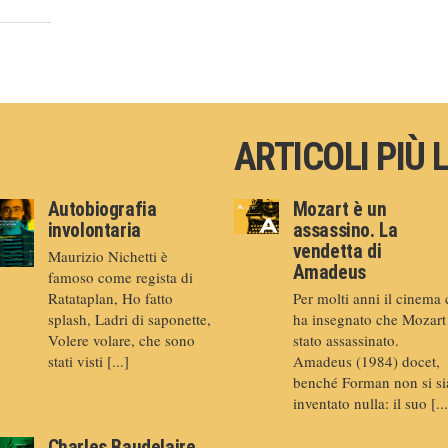
ARTICOLI PIÙ 
Autobiografia
Mozart è un
involontaria
assassino. La
vendetta di
Maurizio Nichetti è
Amadeus
famoso come regista di
Ratataplan, Ho fatto
Per molti anni il cinema 
splash, Ladri di saponette,
ha insegnato che Mozart
Volere volare, che sono
stato assassinato.
stati visti [...]
Amadeus (1984) docet,
benché Forman non si si
inventato nulla: il suo [...
Charles Baudelaire.