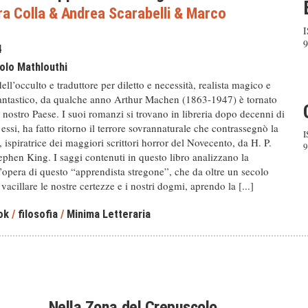
a Colla
&
Andrea Scarabelli
&
Marco
9
4
olo Mathlouthi
ell’occulto e traduttore per diletto e necessità, realista magico e
antastico, da qualche anno Arthur Machen (1863-1947) è tornato
el nostro Paese. I suoi romanzi si trovano in libreria dopo decenni di
 essi, ha fatto ritorno il terrore sovrannaturale che contrassegnò la
I
a, ispiratrice dei maggiori scrittori horror del Novecento, da H. P.
9
ephen King. I saggi contenuti in questo libro analizzano la
l’opera di questo “apprendista stregone”, che da oltre un secolo
vacillare le nostre certezze e i nostri dogmi, aprendo la [...]
ok
/
filosofia
/
Minima Letteraria
Nella Zona del Crepuscolo