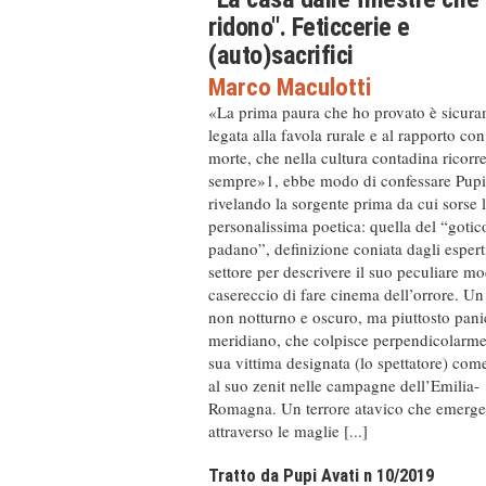
ridono". Feticcerie e
(auto)sacrifici
Marco Maculotti
«La prima paura che ho provato è sicur
legata alla favola rurale e al rapporto con
morte, che nella cultura contadina ricorr
sempre»1, ebbe modo di confessare Pupi
rivelando la sorgente prima da cui sorse 
personalissima poetica: quella del “gotic
padano”, definizione coniata dagli espert
settore per descrivere il suo peculiare m
casereccio di fare cinema dell’orrore. Un
non notturno e oscuro, ma piuttosto pani
meridiano, che colpisce perpendicolarme
sua vittima designata (lo spettatore) come
al suo zenit nelle campagne dell’Emilia-
Romagna. Un terrore atavico che emerge 
attraverso le maglie [...]
Tratto da Pupi Avati n 10/2019