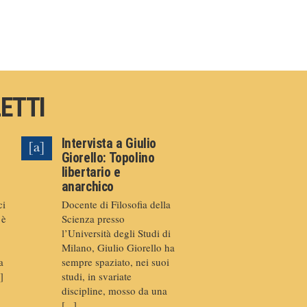
LETTI
Intervista a Giulio
Giorello: Topolino
libertario e
anarchico
ci
Docente di Filosofia della
 è
Scienza presso
l’Università degli Studi di
Milano, Giulio Giorello ha
a
sempre spaziato, nei suoi
]
studi, in svariate
discipline, mosso da una
[...]