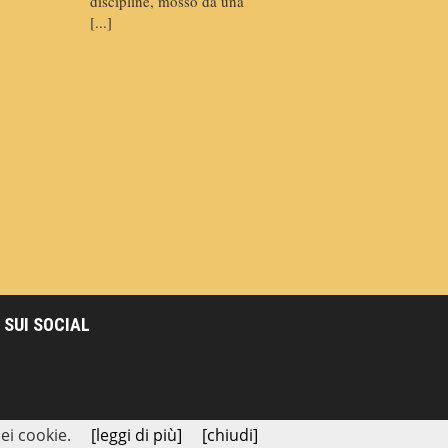
discipline, mosso da una
[...]
 SUI SOCIAL
ei cookie.
[leggi di più]
[chiudi]