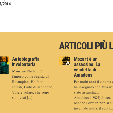
7/2014
ARTICOLI PIÙ 
Autobiografia
Mozart è un
involontaria
assassino. La
vendetta di
Maurizio Nichetti è
Amadeus
famoso come regista di
Ratataplan, Ho fatto
Per molti anni il cinema 
splash, Ladri di saponette,
ha insegnato che Mozart
Volere volare, che sono
stato assassinato.
stati visti [...]
Amadeus (1984) docet,
benché Forman non si si
inventato nulla: il suo [...