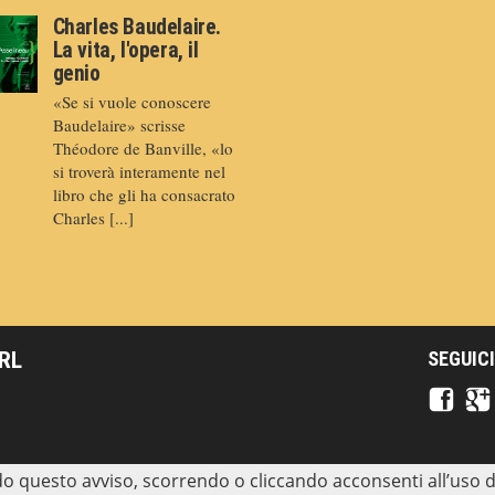
Charles Baudelaire.
La vita, l'opera, il
genio
«Se si vuole conoscere
Baudelaire» scrisse
Théodore de Banville, «lo
si troverà interamente nel
libro che gli ha consacrato
Charles [...]
SRL
SEGUICI
o questo avviso, scorrendo o cliccando acconsenti all’uso d