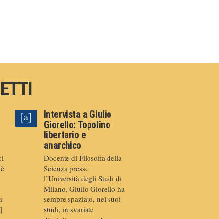
LETTI
Intervista a Giulio
Giorello: Topolino
libertario e
anarchico
ci
Docente di Filosofia della
 è
Scienza presso
l’Università degli Studi di
Milano, Giulio Giorello ha
a
sempre spaziato, nei suoi
]
studi, in svariate