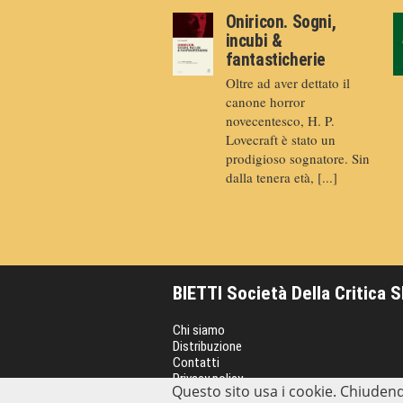
Oniricon. Sogni,
incubi &
fantasticherie
Oltre ad aver dettato il
canone horror
novecentesco, H. P.
Lovecraft è stato un
prodigioso sognatore. Sin
dalla tenera età, [...]
BIETTI Società Della Critica 
Chi siamo
Distribuzione
Contatti
Privacy policy
Questo sito usa i cookie. Chiudend