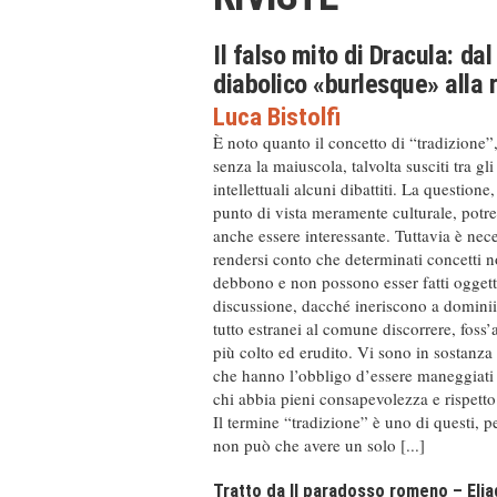
Il falso mito di Dracula: dal
diabolico «burlesque» alla 
Luca Bistolfi
È noto quanto il concetto di “tradizione”
senza la maiuscola, talvolta susciti tra gli
intellettuali alcuni dibattiti. La questione
punto di vista meramente culturale, potr
anche essere interessante. Tuttavia è nec
rendersi conto che determinati concetti 
debbono e non possono esser fatti oggett
discussione, dacché ineriscono a dominii
tutto estranei al comune discorrere, foss’
più colto ed erudito. Vi sono in sostanza
che hanno l’obbligo d’essere maneggiati
chi abbia pieni consapevolezza e rispetto 
Il termine “tradizione” è uno di questi, p
non può che avere un solo [...]
Tratto da Il paradosso romeno – Elia