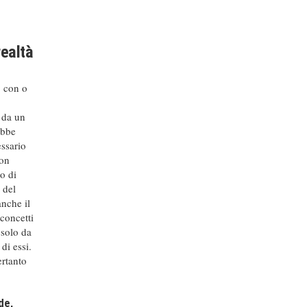
realtà
, con o
, da un
ebbe
essario
non
o di
 del
anche il
 concetti
 solo da
di essi.
ertanto
de,