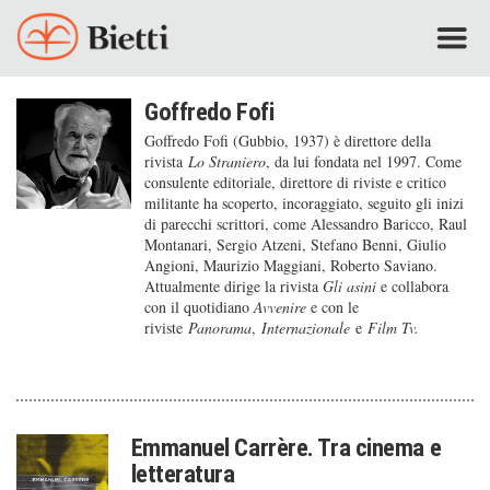
Goffredo Fofi
Goffredo Fofi (Gubbio, 1937) è direttore della
rivista
Lo Straniero
, da lui fondata nel 1997. Come
consulente editoriale, direttore di riviste e critico
militante ha scoperto, incoraggiato, seguito gli inizi
di parecchi scrittori, come Alessandro Baricco, Raul
Montanari, Sergio Atzeni, Stefano Benni, Giulio
Angioni, Maurizio Maggiani, Roberto Saviano.
Attualmente dirige la rivista
Gli asini
e collabora
con il quotidiano
Avvenire
e con le
riviste
Panorama
,
Internazionale
e
Film Tv.
Emmanuel Carrère. Tra cinema e
letteratura