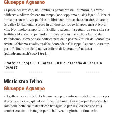
Giuseppe Aguanno
Ci piace pensare che, nell’ambigua pe­nombra dell’etimologia, i verbi
edificare e editare fossero un tempo (non sappia­mo quale) legati. L’idea ci
attrae per un motivo: pubblicare libri vuol dire anche costruire, creare le
(e dalle) fondamenta. Spesso in un deserto, luogo in apparenza privo di
vita. Non molto tempo fa, in Si­cilia, qualcuno ha gettato un seme che sta
fruttificando: stiamo parlando di France­sco Armato e Nicola Leo del
Palindromo, giovane casa editrice nata dalle pagine virtuali dell’omonima
rivista. Abbiamo rivolto qualche domanda a Giuseppe Aguanno, curatore
per il Palindromo del­la nuova collana di letteratura fantastica
(palindroma anch’essa) I tre [...]
Tratto da Jorge Luis Borges – Il Bibliotecario di Babele n
12/2017
Misticismo felino
Giuseppe Aguanno
«Il gatto è per colui che fa le cose non per vuoto senso del dovere ma per
il pro­prio piacere, splendore, forza, fantasia e fascino – per l’arpista che
solo nella notte canta di antiche battaglie, o per il guerrie­ro che va a
combattere simili battaglie per la bellezza, la gloria, la fama e lo