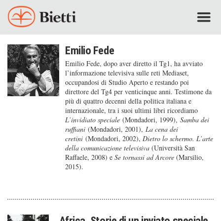
Emilio Fede
Emilio Fede, dopo aver diretto il Tg1, ha avviato
l’informazione televisiva sulle reti Mediaset,
occupandosi di Studio Aperto e restando poi
direttore del Tg4 per venticinque anni. Testimone da
più di quattro decenni della politica italiana e
internazionale, tra i suoi ultimi libri ricordiamo
L’invidiato speciale
(Mondadori, 1999),
Samba dei
ruffiani
(Mondadori, 2001),
La cena dei
cretini
(Mondadori, 2002),
Dietro lo schermo. L’arte
della comunicazione televisiva
(Università San
Raffaele, 2008) e
Se tornassi ad Arcore
(Marsilio,
2015).
Africa. Storie di un inviato speciale