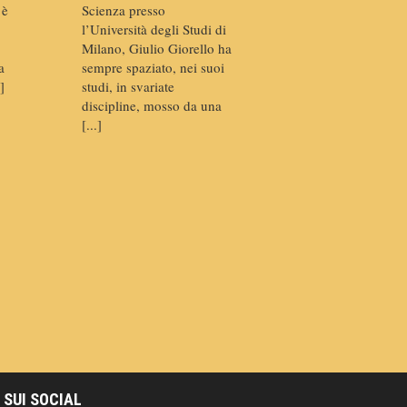
 è
Scienza presso
l’Università degli Studi di
Milano, Giulio Giorello ha
a
sempre spaziato, nei suoi
]
studi, in svariate
discipline, mosso da una
[...]
 SUI SOCIAL