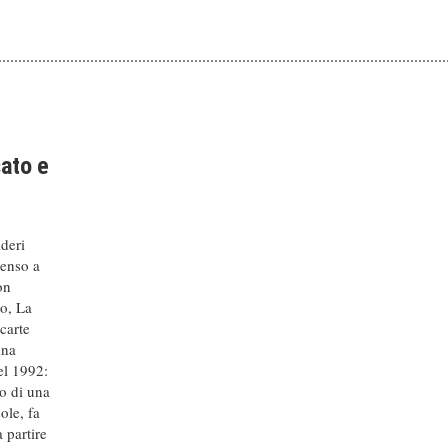
sato e
ideri
penso a
on
to, La
carte
una
el 1992:
o di una
ole, fa
 partire