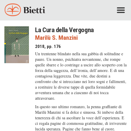
La Cura della Vergogna
Marilù S. Manzini
2018, pp. 176
Un trentenne blindato nella sua gabbia di solitudine e
paure. Un nonno, psichiatra novantenne, che rompe
quelle sbarre e lo costringe a uscire allo scoperto con la
forza della saggezza, dell’ironia, dell’amore. E di una
contagiosa leggerezza. Due vite, due destini a
confronto che si intrecciano nei loro sogni e fallimenti,
a restituire le diverse tappe di quella formidabile
avventura umana che a ciascuno di noi tocca
attraversare.
In questo suo ultimo romanzo, la penna graffiante di
Marilù Manzini si fa dolce e sinuosa. Si imbeve della
tenerezza di chi sa ascoltare la voce dell’esperienza. E
ci regala pagine di commossa gratitudine, di irriverente
lucida speranza. Pagine che fanno bene al cuore.