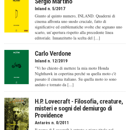
Sergio Martino
Inland n. 5/2017
Giunto al quinto numero, INLAND. Quaderni di
cinema affronta uno snodo cruciale, fatto di
significative ed emblematiche svolte che segnano uno
scarto, un’apertura rispetto alla precedente linea
editoriale. Innanzitutto la scelta del [...]
Carlo Verdone
Inland n. 12/2019
"Vi ho chiesto di mettere la mia moto Honda
Nighthawk in copertina perché su quella moto c'è
passato il cinema italiano. Su quella moto io sono
andato e tornato da [...]
H.P. Lovecraft - Filosofia, creature,
misteri e sogni del demiurgo di
Providence
Antarès n. 0/2011
Il nome di Lovecraft è entrato a pieno titolo nel