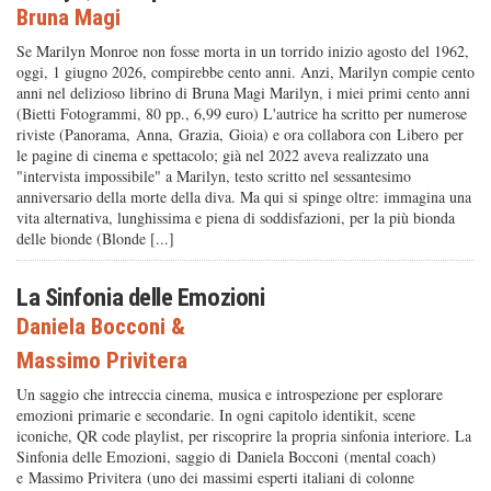
Bruna Magi
Se Marilyn Monroe non fosse morta in un torrido inizio agosto del 1962,
oggi, 1 giugno 2026, compirebbe cento anni. Anzi, Marilyn compie cento
anni nel delizioso librino di Bruna Magi Marilyn, i miei primi cento anni
(Bietti Fotogrammi, 80 pp., 6,99 euro) L'autrice ha scritto per numerose
riviste (Panorama, Anna, Grazia, Gioia) e ora collabora con Libero per
le pagine di cinema e spettacolo; già nel 2022 aveva realizzato una
"intervista impossibile" a Marilyn, testo scritto nel sessantesimo
anniversario della morte della diva. Ma qui si spinge oltre: immagina una
vita alternativa, lunghissima e piena di soddisfazioni, per la più bionda
delle bionde (Blonde [...]
La Sinfonia delle Emozioni
Daniela Bocconi
&
Massimo Privitera
Un saggio che intreccia cinema, musica e introspezione per esplorare
emozioni primarie e secondarie. In ogni capitolo identikit, scene
iconiche, QR code playlist, per riscoprire la propria sinfonia interiore. La
Sinfonia delle Emozioni, saggio di Daniela Bocconi (mental coach)
e Massimo Privitera (uno dei massimi esperti italiani di colonne